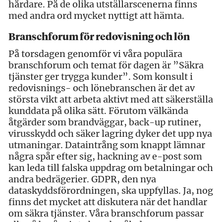
hårdare. På de olika utställarscenerna finns
med andra ord mycket nyttigt att hämta.
Branschforum för redovisning och lön
På torsdagen genomför vi våra populära
branschforum och temat för dagen är ”Säkra
tjänster ger trygga kunder”. Som konsult i
redovisnings- och lönebranschen är det av
största vikt att arbeta aktivt med att säkerställa
kunddata på olika sätt. Förutom välkända
åtgärder som brandväggar, back-up rutiner,
virusskydd och säker lagring dyker det upp nya
utmaningar. Dataintrång som knappt lämnar
några spår efter sig, hackning av e-post som
kan leda till falska uppdrag om betalningar och
andra bedrägerier. GDPR, den nya
dataskyddsförordningen, ska uppfyllas. Ja, nog
finns det mycket att diskutera när det handlar
om säkra tjänster. Våra branschforum passar