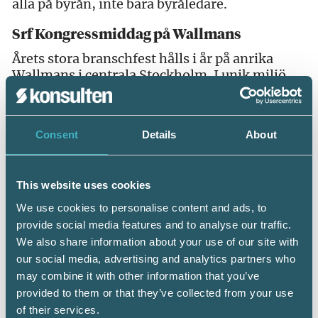
alla på byrån, inte bara byråledare.
Srf Kongressmiddag på Wallmans
Årets stora branschfest hålls i år på anrika
Wallmans i centrala Stockholm. I unik miljö
bjuds du på en fartfylld galakväl med
flerrättersmeny, serverad av Wallmans
stjärnor som även bjuder på en fantastisk
Consent
Details
About
show. Under kvällen koras Årets Auktoriserade
Redovisningskonsult och Årets Auktoriserade
Lönekonsult och för första gången Årets
This website uses cookies
auktoriserade byrå. Kvällen avslutas som
vanligt på dansgolvet. I år till riktigt bra pris
We use cookies to personalise content and ads, to
för dig som är ansluten till Srf konsulterna.
provide social media features and to analyse our traffic.
We also share information about your use of our site with
En minnesvärd upplevelse
our social media, advertising and analytics partners who
Har du inte tidigare varit deltagare vid Srf
may combine it with other information that you’ve
dagarna så kan vi varmt rekommendera ett
provided to them or that they’ve collected from your use
besök i år. Du kan fylla på med nyttig kunskap,
of their services.