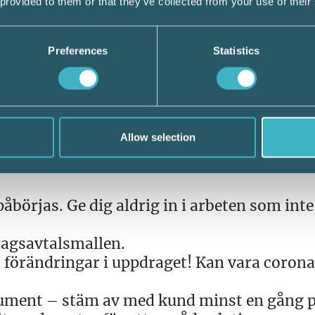
 provided to them or that they’ve collected from your use of their
onsunderlag för dig och dina kunder. Bjud i
er år, gärna fler, för att hålla kundrelati
Preferences
Statistics
om exempelvis rådgivningsuppdrag, försäkra
 om kunden saknar något eller behöver hjäl
stämningen är också viktig för att kunna 
ffektivare flöden och gör arbetet enklare.
Allow selection
börjas. Ge dig aldrig in i arbeten som inte
agsavtalsmallen.
 förändringar i uppdraget! Kan vara corona
kument – stäm av med kund minst en gång p