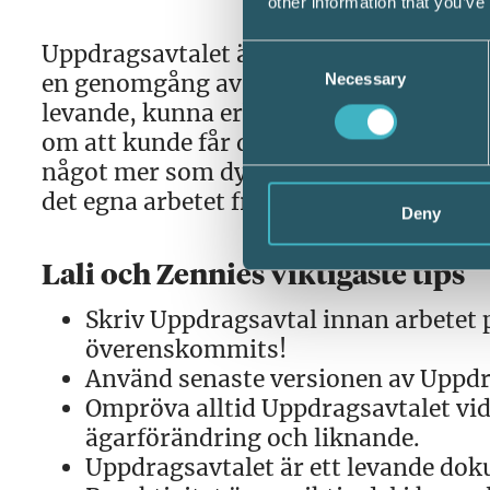
other information that you’ve
Uppdragsavtalet är ett utmärkt diskussi
Consent
en genomgång av avtalet minst en gång p
Necessary
Selection
levande, kunna erbjuda fler tjänster s
om att kunde får det den behöver eller
något mer som dykt upp efter vägen. Av
det egna arbetet framåt. Planering ger e
Deny
Lali och Zennies viktigaste tips
Skriv Uppdragsavtal innan arbetet på
överenskommits!
Använd senaste versionen av Uppdr
Ompröva alltid Uppdragsavtalet vid
ägarförändring och liknande.
Uppdragsavtalet är ett levande do