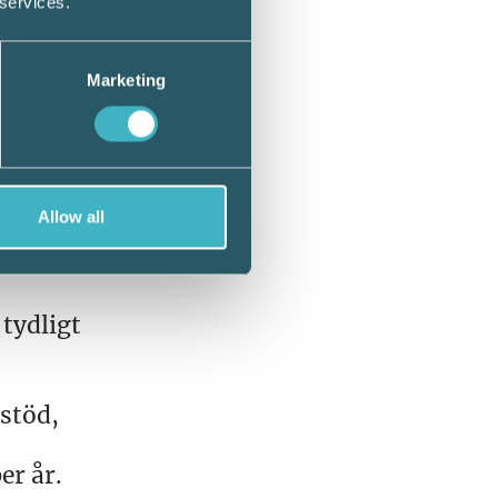
 services.
n till
onen
Marketing
 dig
p med
planera
Allow all
 tydligt
stöd,
er år.