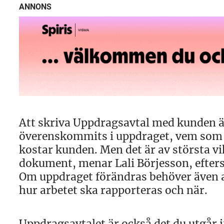
ANNONS
Att skriva Uppdragsavtal med kunden är 
överenskommits i uppdraget, vem som g
kostar kunden. Men det är av största vi
dokument, menar Lali Börjesson, efter
Om uppdraget förändras behöver även av
hur arbetet ska rapporteras och när.
Uppdragsavtalet är också det du utgår i