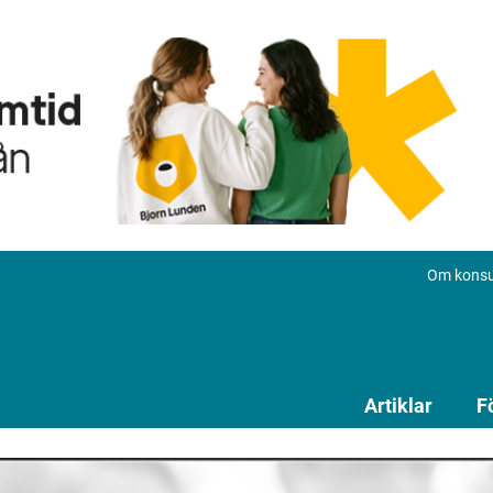
Om konsu
Artiklar
F