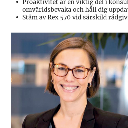
Proaktivitet är en viktig del i konsu
omvärldsbevaka och håll dig uppda
Stäm av Rex 570 vid särskild rådgiv