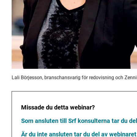
Lali Börjesson, branschansvarig för redovisning och Zenni
Missade du detta webinar?
Som ansluten till Srf konsulterna tar du d
Är du inte ansluten tar du del av webinare