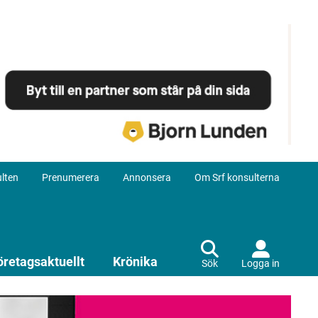
lten
Prenumerera
Annonsera
Om Srf konsulterna
öretagsaktuellt
Krönika
Sök
Logga in