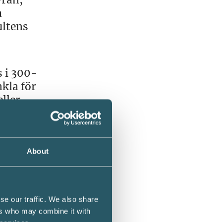
a
ltens
 i 300-
kla för
ller
ill som
About
 och
å det
 vikt
 Zennie
se our traffic. We also share
ers who may combine it with