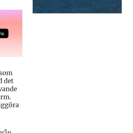
d som
d det
evande
orm.
liggöra
yrån,