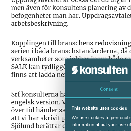
men även för konsultens planering av de
befogenheter man har. Uppdragsavtal
arbetsbeskrivning.
Kopplingen till branschens redovisning
serien i båda branschstandarderna, då d
verksamheter som jobbar inom både redo
SALK kan tydliggöra det i sin kommuni
finns att ladda ner på srfkonsult.se
Consent
Srf konsulterna har färdiga mallar för 
engelsk version. Viktigt är dock att du
This website uses cookies
över tid händer saker. Senaste större f
att vi har skrivit personuppgiftsbiträd
We use cookies to personalis
Sjölund berättar också att ett nytt Upp
information about your use of