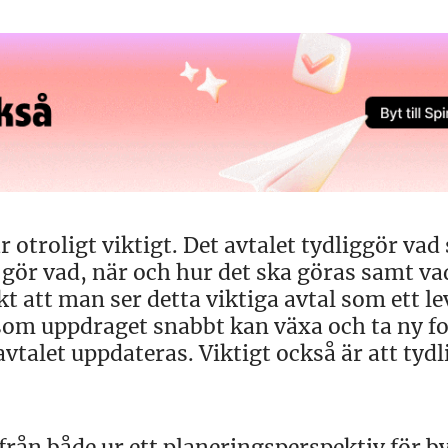
otroligt viktigt. Det avtalet tydliggör va
ör vad, när och hur det ska göras samt va
kt att man ser detta viktiga avtal som ett l
som uppdraget snabbt kan växa och ta ny f
talet uppdateras. Viktigt också är att tyd
från både ur ett planeringsperspektiv för b