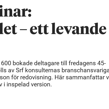
inar:
t – ett levande
 600 bokade deltagare till fredagens 45-
ls av Srf konsulternas branschansvariga
sson för redovisning. Här sammanfattar v
 i inspelad version.