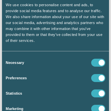
We use cookies to personalise content and ads, to
provide social media features and to analyse our traffic.
We also share information about your use of our site with
our social media, advertising and analytics partners who
Helena Klåvus vid Modern Ekonomi deltog tillsammans
med Srf konsulterna under arbetsmarknadsdagarna på
may combine it with other information that you’ve
Handels.
provided to them or that they’ve collected from your use
of their services.
Consent
Necessary
Selection
Preferences
Statistics
Marketing