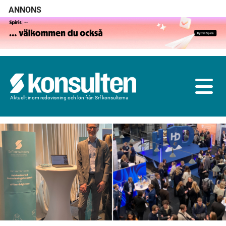
ANNONS
Aktuellt inom redovisning och lön från Srf konsulterna