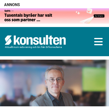
ANNONS
Aktuellt inom redovisning och lön från Srf konsulterna