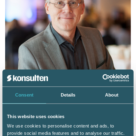
– Vi är säkra på att det kommer in en rad intressanta
frågor och perspektiv från medlemmarna via enkäten,
Consent
Details
About
säger Mikael Carlson, rådgivningsexpert vid Srf
konsulterna och branschexpert i utredningen ”Bolaget som
brottsverktyg”.
Foto: Lars Dahlström
This website uses cookies
We use cookies to personalise content and ads, to
provide social media features and to analyse our traffic.