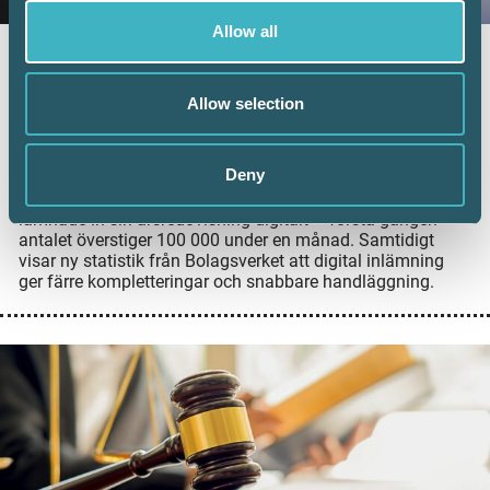
Allow all
Fler företag väljer digital årsredovisning –
redovisningskonsulterna bidrar till
Allow selection
utvecklingen
6 juli 2026
Deny
Digital inlämning av årsredovisningar fortsätter att öka.
Under juni 2026 sattes ett nytt rekord när 101 126 företag
lämnade in sin årsredovisning digitalt – första gången
antalet överstiger 100 000 under en månad. Samtidigt
visar ny statistik från Bolagsverket att digital inlämning
ger färre kompletteringar och snabbare handläggning.