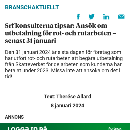
BRANSCHAKTUELLT
Srf konsulterna tipsar: Ansök om
utbetalning för rot- och rutarbeten –
senast 31 januari
Den 31 januari 2024 är sista dagen för företag som
har utfört rot- och rutarbeten att begära utbetalning
från Skatteverket för de arbeten som kunderna har
betalat under 2023. Missa inte att ansöka om det i
tid!
Text: Therése Allard
8 januari 2024
ANNONS