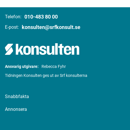
010-483 80 00
Telefon:
konsulten@srfkonsult.se
E-post:
Ansvarig utgivare:
Rebecca Fyhr
Tidningen Konsulten ges ut av Srf konsulterna
Snabbfakta
Annonsera