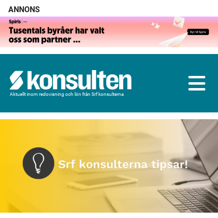
ANNONS
Aktuellt inom redovisning och lön från Srf konsulterna