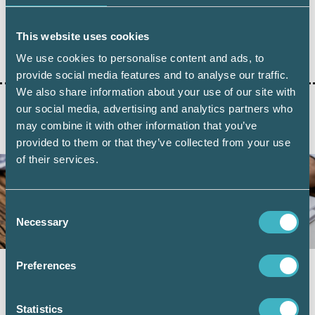
This website uses cookies
SRF KONSULTERNA TIPSAR
We use cookies to personalise content and ads, to
provide social media features and to analyse our traffic.
We also share information about your use of our site with
our social media, advertising and analytics partners who
may combine it with other information that you’ve
AKTUELLA ARTIKLAR
provided to them or that they’ve collected from your use
of their services.
Consent
Necessary
Selection
Preferences
Momsregistrering hos Skatteverket – nya
regler från den 1 juli
Statistics
4 juni 2026