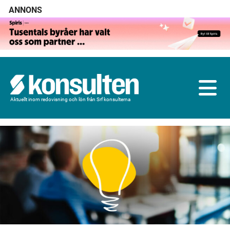
ANNONS
Aktuellt inom redovisning och lön från Srf konsulterna