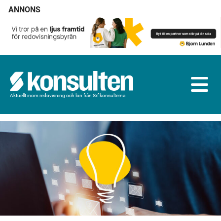
ANNONS
Aktuellt inom redovisning och lön från Srf konsulterna