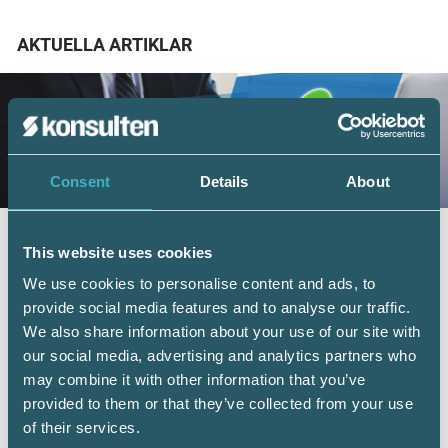
AKTUELLA ARTIKLAR
Consent
Details
About
Fler företag väljer digital årsredovisning –
This website uses cookies
redovisningskonsulterna bidrar till
We use cookies to personalise content and ads, to
utvecklingen
provide social media features and to analyse our traffic.
6 juli 2026
We also share information about your use of our site with
Digital inlämning av årsredovisningar fortsätter att öka.
our social media, advertising and analytics partners who
Under juni 2026 sattes ett nytt rekord när 101 126 företag
may combine it with other information that you’ve
lämnade in sin årsredovisning digitalt – första gången
provided to them or that they’ve collected from your use
antalet överstiger 100 000 under en månad. Samtidigt
visar ny statistik från Bolagsverket att digital inlämning
of their services.
ger färre kompletteringar och snabbare handläggning.