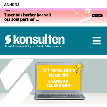
ANNONS
Aktuellt inom redovisning och lön från Srf konsulterna