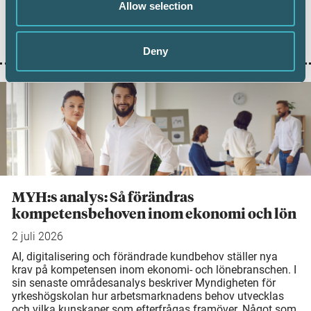
företag med bonusprogram och innebär att inlösen av
Allow selection
poäng varken ska ses som en prisnedsättning eller som
användning av en voucher. För redovisningskonsulter
skapar avgörandet en tydligare grund för rådgivning.
Deny
MYH:s analys: Så förändras
kompetensbehoven inom ekonomi och lön
2 juli 2026
AI, digitalisering och förändrade kundbehov ställer nya
krav på kompetensen inom ekonomi- och lönebranschen. I
sin senaste områdesanalys beskriver Myndigheten för
yrkeshögskolan hur arbetsmarknadens behov utvecklas
och vilka kunskaper som efterfrågas framöver. Något som