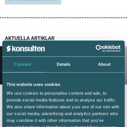
AKTUELLA ARTIKLAR
Consent
Details
About
This website uses cookies
Fler företag väljer digital årsredovisning –
We use cookies to personalise content and ads, to
redovisningskonsulterna bidrar till
provide social media features and to analyse our traffic.
utvecklingen
We also share information about your use of our site with
our social media, advertising and analytics partners who
6 juli 2026
may combine it with other information that you’ve
Digital inlämning av årsredovisningar fortsätter att öka.