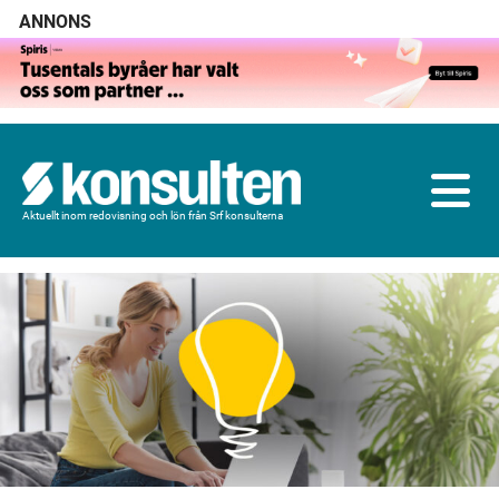
ANNONS
Aktuellt inom redovisning och lön från Srf konsulterna