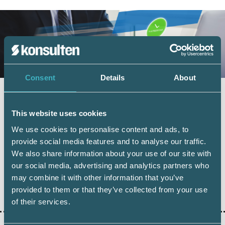
Consent
Details
About
Fler företag väljer digital årsredovisning –
redovisningskonsulterna bidrar till
This website uses cookies
utvecklingen
We use cookies to personalise content and ads, to
6 juli 2026
provide social media features and to analyse our traffic.
Digital inlämning av årsredovisningar fortsätter att öka.
We also share information about your use of our site with
Under juni 2026 sattes ett nytt rekord när 101 126 företag
our social media, advertising and analytics partners who
lämnade in sin årsredovisning digitalt – första gången
antalet överstiger 100 000 under en månad. Samtidigt
may combine it with other information that you’ve
visar ny statistik från Bolagsverket att digital inlämning
provided to them or that they’ve collected from your use
ger färre kompletteringar och snabbare handläggning.
of their services.