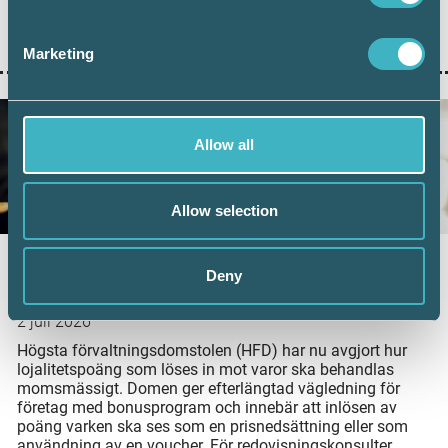
antalet överstiger 100 000 under en månad. Samtidigt
visar ny statistik från Bolagsverket att digital inlämning
ger färre kompletteringar och snabbare handläggning.
Marketing
Allow all
Allow selection
Nytt HFD-besked: Ingen moms vid inlösen
Deny
av lojalitetspoäng
2 juli 2026
Högsta förvaltningsdomstolen (HFD) har nu avgjort hur
lojalitetspoäng som löses in mot varor ska behandlas
momsmässigt. Domen ger efterlängtad vägledning för
företag med bonusprogram och innebär att inlösen av
poäng varken ska ses som en prisnedsättning eller som
användning av en voucher. För redovisningskonsulter