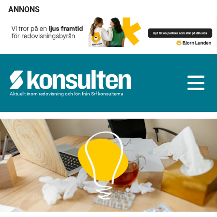
ANNONS
Aktuellt inom redovisning och lön från Srf konsulterna