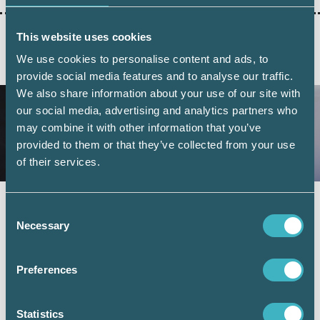
This website uses cookies
We use cookies to personalise content and ads, to
AKTUELLA ARTIKLAR
provide social media features and to analyse our traffic.
We also share information about your use of our site with
our social media, advertising and analytics partners who
may combine it with other information that you’ve
provided to them or that they’ve collected from your use
of their services.
Fler företag väljer digital årsredovisning –
Consent
redovisningskonsulterna bidrar till
Necessary
Selection
utvecklingen
6 juli 2026
Preferences
Digital inlämning av årsredovisningar fortsätter att öka.
Under juni 2026 sattes ett nytt rekord när 101 126 företag
lämnade in sin årsredovisning digitalt – första gången
Statistics