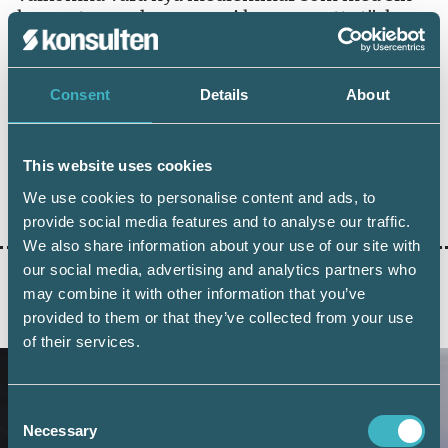
kompetens och ny energi kommer att stärka
vår organisation. Grattis!
Consent
Details
About
This website uses cookies
Dela:
We use cookies to personalise content and ads, to
provide social media features and to analyse our traffic.
We also share information about your use of our site with
our social media, advertising and analytics partners who
may combine it with other information that you’ve
provided to them or that they’ve collected from your use
AKTUELLA ARTIKLAR
of their services.
Consent
Necessary
Selection