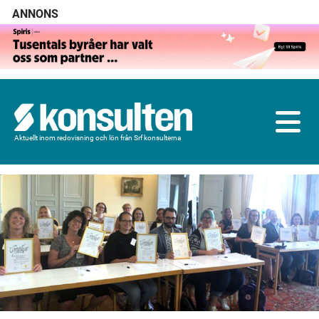
ANNONS
Aktuellt inom redovisning och lön från Srf konsulterna