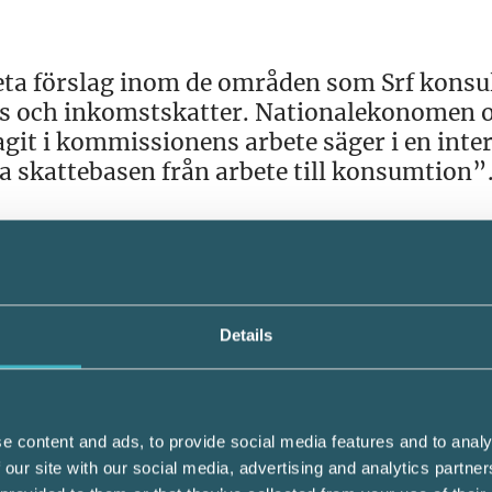
kreta förslag inom de områden som Srf konsu
s och inkomstskatter. Nationalekonomen 
it i kommissionens arbete säger i en inter
 skattebasen från arbete till konsumtion”
 har råd att behålla nuvarande skattesyste
behöver en övergripande skattereform långt
att coronakrisen sätter ytterligare press p
ns Nyheter.
Details
ommissionens förslag? Tidningen Konsulten
pert åt Srf konsulternas medlemmar.
e content and ads, to provide social media features and to analy
 our site with our social media, advertising and analytics partn