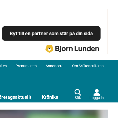
lten
Prenumerera
Annonsera
Om Srf konsulterna
öretagsaktuellt
Krönika
Sök
Logga in