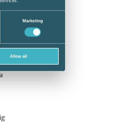
 services.
örre
Marketing
öras
pas för
Allow all
 större
 det är
a
ig