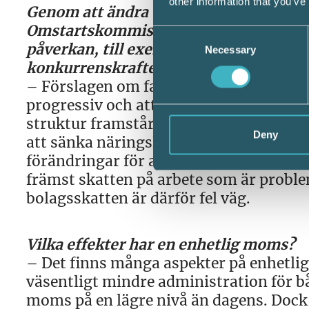
other information that you’ve
Genom att ändra tillbaka fastighetsskat
Omstartskommissionen att det ska gå a
Consent
påverkan, till exempel bolagsskatten
Necessary
Selection
konkurrenskraften? Vilka effekter har 
– Förslagen om fastighetsskatt innebär
progressiv och att även löpande värdes
struktur framstår som politiskt ogeno
Deny
att sänka näringslivets skatter. Bolagss
förändringar för att skapa ökad konkurr
främst skatten på arbete som är problem
bolagsskatten är därför fel väg.
Vilka effekter har en enhetlig moms?
– Det finns många aspekter på enhetlig 
väsentligt mindre administration för 
moms på en lägre nivå än dagens. Doc