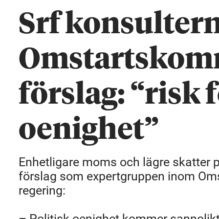
Srf konsulter
Omstartskom
förslag: “risk 
oenighet”
Enhetligare moms och lägre skatter p
förslag som expertgruppen inom Oms
regering:
– Politisk oenighet kommer sannolikt a