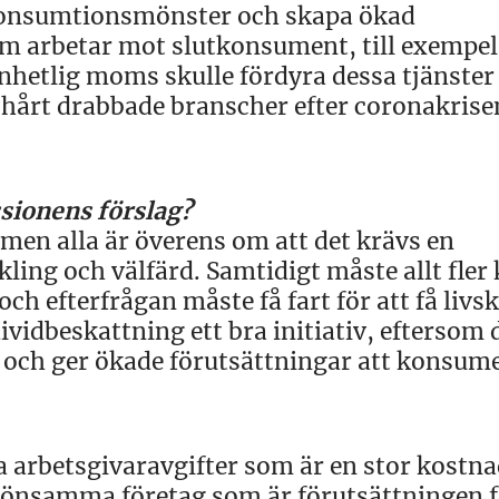
 konsumtionsmönster och skapa ökad
om arbetar mot slutkonsument, till exempel
nhetlig moms skulle fördyra dessa tjänster
sa hårt drabbade branscher efter coronakrise
sionens förslag?
 men alla är överens om att det krävs en
ckling och välfärd. Samtidigt måste allt fl
och efterfrågan måste få fart för att få livs
dividbeskattning ett bra initiativ, eftersom 
och ger ökade förutsättningar att konsume
a arbetsgivaravgifter som är en stor kostna
 lönsamma företag som är förutsättningen f