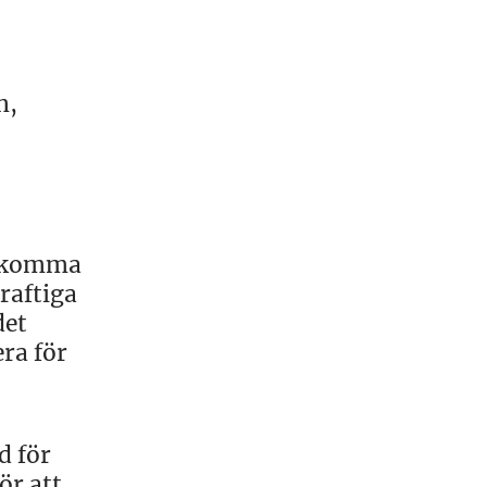
n,
er komma
kraftiga
det
ra för
d för
ör att