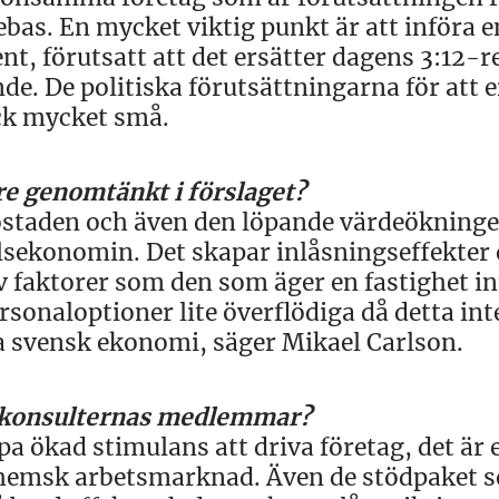
ebas. En mycket viktig punkt är att införa e
nt, förutsatt att det ersätter dagens 3:12-r
. De politiska förutsättningarna för att e
ock mycket små.
re genomtänkt i förslaget?
ostaden och även den löpande värdeökninge
lsekonomin. Det skapar inlåsningseffekter
v faktorer som den som äger en fastighet i
sonaloptioner lite överflödiga då detta int
ta svensk ekonomi, säger Mikael Carlson.
Srf konsulternas medlemmar?
a ökad stimulans att driva företag, det är 
 inhemsk arbetsmarknad. Även de stödpaket 