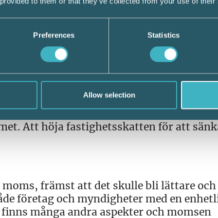
 provided to them or that they’ve collected from your use of their
ten till hur den såg ut före 2008 tror
tt sänka skatter på områden där de har st
, som bedöms vara hämmande för
Preferences
Statistics
det?
 bland annat att fastighetsskatten skulle g
tegringar skulle kunna beskattas. En sådan
mförbar och därför behöver andra vägar ska
Allow selection
katten är inte på så hög nivå att den kräver
enskraft för det svenska näringslivet, utan
et. Att höja fastighetsskatten för att sänk
moms, främst att det skulle bli lättare och
både företag och myndigheter med en enhetl
k finns många andra aspekter och momsen