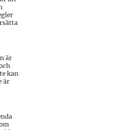
n
egler
rsätta
n är
 och
nte kan
e är
enda
som