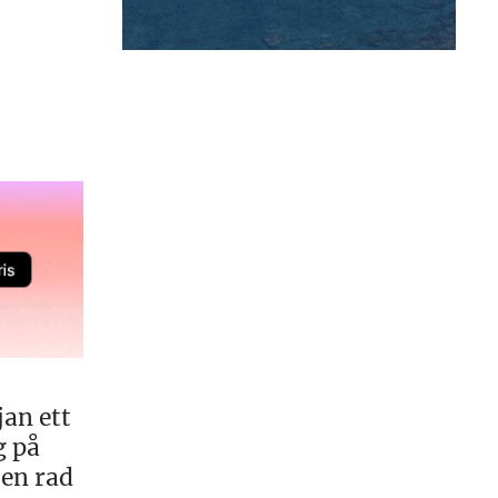
an ett
g på
 en rad