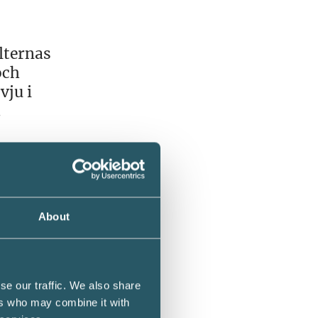
lternas
och
vju i
.
m: ”Det
 innan
å den
About
 har
se our traffic. We also share
ers who may combine it with