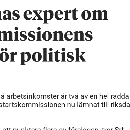
nas expert om
missionens
för politisk
å arbetsinkomster är två av en hel radda
tartskommissionen nu lämnat till riksd
tt punktera flera av förslagen, tror Srf