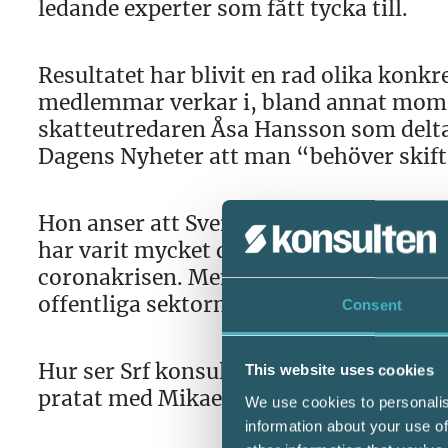
ledande experter som fått tycka till.
Resultatet har blivit en rad olika kon
medlemmar verkar i, bland annat mom
skatteutredaren Åsa Hansson som deltag
Dagens Nyheter att man “behöver skifta
Hon anser att Sverige snart inte längre
har varit mycket diskussion om att vi 
coronakrisen. Men det man kan säga är 
offentliga sektorn” säger hon till Dage
Consent
Hur ser Srf konsulterna på Omstartsk
This website uses cookies
pratat med Mikael Carlson, rådgivarex
We use cookies to personalis
information about your use of