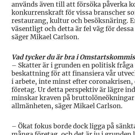
används även till att försöka påverka
konkurrenskraft för vissa branscher s
restaurang, kultur och besöksnäring. E
väsentligt och detta är fel väg för des
säger Mikael Carlson.
Vad tycker du är bra i Omstartskommis
– Skatter är i grunden en politisk fråga
beskattning för att finansiera vår utve
i arbete, inte minst efter coronakrisen, 
företag. Ur detta perspektiv är lägre in
minskar kraven på bruttolöneökningar 
allmänheten, säger Mikael Carlson.
– Ökat fokus borde dock ligga på sänkt
många företag, och det är ju i grunden