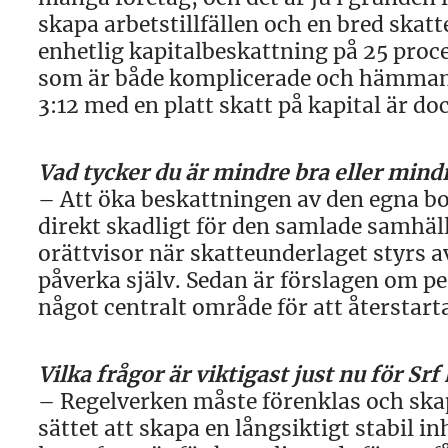
skapa arbetstillfällen och en bred skatt
enhetlig kapitalbeskattning på 25 proce
som är både komplicerade och hämmande
3:12 med en platt skatt på kapital är d
Vad tycker du är mindre bra eller mind
– Att öka beskattningen av den egna b
direkt skadligt för den samlade samhäl
orättvisor när skatteunderlaget styrs a
påverka själv. Sedan är förslagen om per
något centralt område för att återstar
Vilka frågor är viktigast just nu för 
– Regelverken måste förenklas och skap
sättet att skapa en långsiktigt stabil