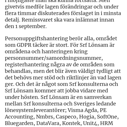
i möjligaste mån ska kunna fortsätta. Men
givetvis medför lagen förändringar och under
flera timmar diskuterades förslaget in i minsta
detalj. Remissvaret ska vara inlämnat innan
den 1 september.
Personuppgiftshantering berör alla, området
som GDPR täcker är stort. För Srf Lönsam är
områdena och hanteringen kring
personnummer/samordningsnummer,
registerhantering några av de områden som
behandlas, men det blir även väldigt tydligt att
det behövs mer stöd och riktlinjer än vad lagen
ger. Och det är något som Srf konsulterna och
Srf Lönsam kommer att jobba vidare med
under hösten. Srf Lönsam är en samverkan
mellan Srf konsulterna och Sveriges ledande
lönesystemleverantörer; Visma Agda, PE
Accounting, Nmbrs, Caspeco, Hogia, SoftOne,
Bluegarden, DataVara, Kontek, Unit4, HRM