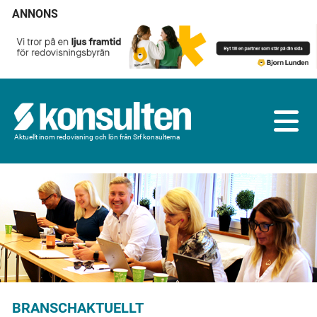
ANNONS
Aktuellt inom redovisning och lön från Srf konsulterna
BRANSCHAKTUELLT