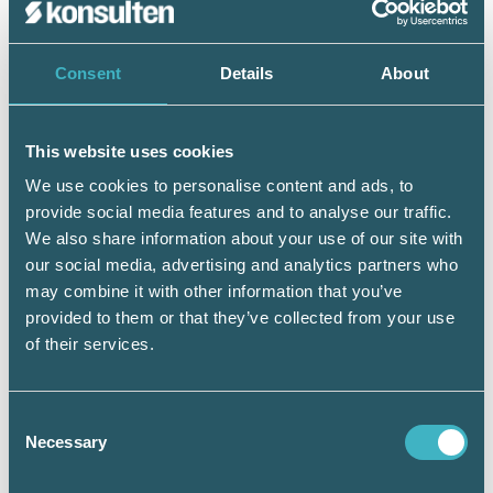
Är du intresserad av att lära dig mer om
Consent
Details
About
nya GDPR?
Till hösten släpps en onlineutbildning
om GDPR. Kursen kommer innehålla
videoföreläsningar, övningsuppgifter, quiz och FAQ.
This website uses cookies
Kursen ger dig som är Auktoriserad Redovisnings- eller
Anmäl ditt
Lönekonsult aktualitetstimmar.
We use cookies to personalise content and ads, to
intresse så kommer vi att skicka ut
provide social media features and to analyse our traffic.
information till dig när det är dags.
We also share information about your use of our site with
our social media, advertising and analytics partners who
may combine it with other information that you’ve
provided to them or that they’ve collected from your use
of their services.
Zennie Sjölund
Consent
Branschansvarig lön, Srf konsulterna
Necessary
Selection