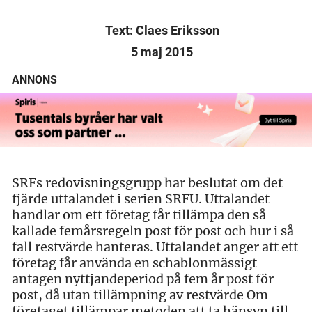
Text: Claes Eriksson
5 maj 2015
ANNONS
SRFs redovisningsgrupp har beslutat om det
fjärde uttalandet i serien SRFU. Uttalandet
handlar om ett företag får tillämpa den så
kallade femårsregeln post för post och hur i så
fall restvärde hanteras. Uttalandet anger att ett
företag får använda en schablonmässigt
antagen nyttjandeperiod på fem år post för
post, då utan tillämpning av restvärde Om
företaget tillämpar metoden att ta hänsyn till