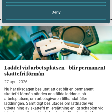
innebär att det inte längre är bostadsrättsföreningen som
ansvarar för dessa register. De nya reglerna föreslås börja
gälla den 1 januari 2027 - så här kan du förbereda dig.
Deny
Laddel vid arbetsplatsen – blir permanent
skattefri förmån
27 april 2026
Nu har riksdagen beslutat att det blir en permanent
skattefri förmån när den anställde laddar el på
arbetsplatsen, om arbetsgivaren tillhandahåller
laddningen. Samtidigt beslutades om lättnader vid
utbetalning av skattefri milersättning enligt schablon vid