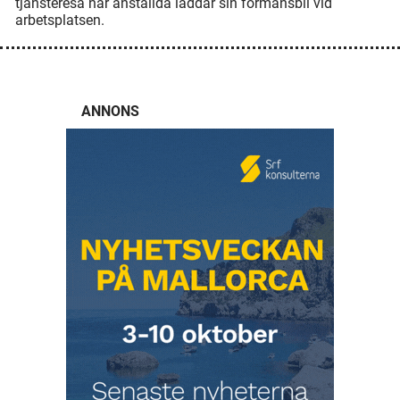
tjänsteresa när anställda laddar sin förmånsbil vid
arbetsplatsen.
ANNONS