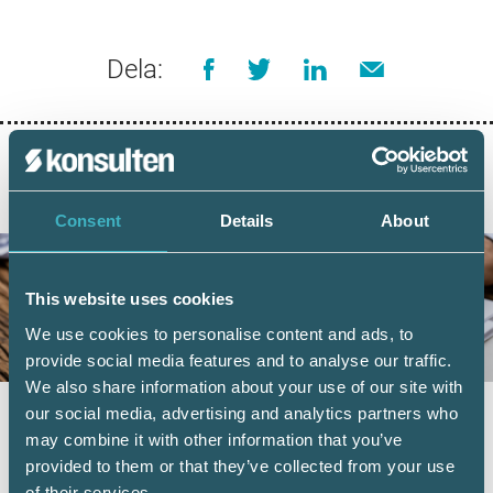
Dela:
AKTUELLA ARTIKLAR
Consent
Details
About
This website uses cookies
We use cookies to personalise content and ads, to
provide social media features and to analyse our traffic.
We also share information about your use of our site with
our social media, advertising and analytics partners who
Momsregistrering hos Skatteverket – nya
may combine it with other information that you’ve
regler från den 1 juli
provided to them or that they’ve collected from your use
4 juni 2026
of their services.