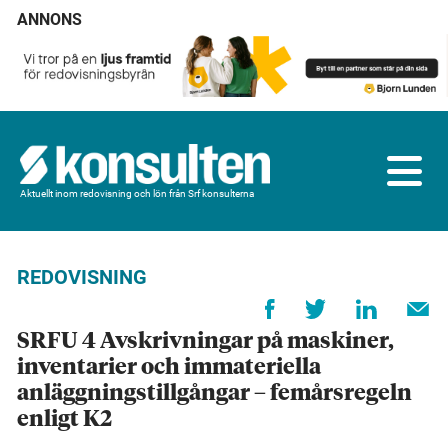
ANNONS
Aktuellt inom redovisning och lön från Srf konsulterna
REDOVISNING
SRFU 4 Avskrivningar på maskiner,
inventarier och immateriella
anläggningstillgångar – femårsregeln
enligt K2