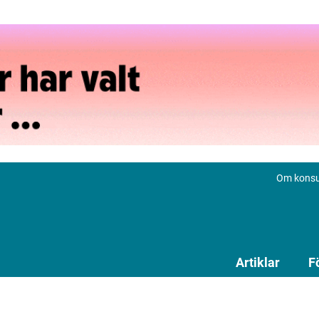
Om konsu
Artiklar
F