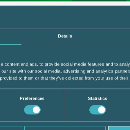
ter för publicering av annons på Internet s
vid flera tillfällen i en tryckt produkt
Details
icering av en annons på Internet samt utgif
fällen i en tryckt produkt. Enligt uttaland
å Internet under en viss tidsperiod redovis
e content and ads, to provide social media features and to analy
Vidare anger uttalandet att utgifter för
 our site with our social media, advertising and analytics partn
publiceras vid olika tillfällen i en tryckt
 provided to them or that they’ve collected from your use of their
ceringstillfällen. Om inte annat framgår av
lika mellan de olika utgivningstillfällena.
Preferences
Statistics