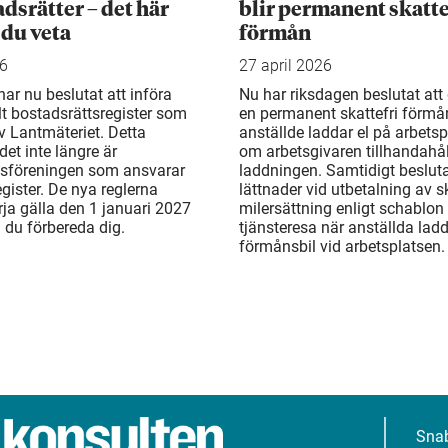
adsrätter – det här
blir permanent skatte
 du veta
förmån
26
27 april 2026
ar nu beslutat att införa
Nu har riksdagen beslutat att d
llt bostadsrättsregister som
en permanent skattefri förmå
v Lantmäteriet. Detta
anställde laddar el på arbetsp
det inte längre är
om arbetsgivaren tillhandahål
tsföreningen som ansvarar
laddningen. Samtidigt beslu
egister. De nya reglerna
lättnader vid utbetalning av sk
rja gälla den 1 januari 2027
milersättning enligt schablon 
n du förbereda dig.
tjänsteresa när anställda ladd
förmånsbil vid arbetsplatsen.
Sna