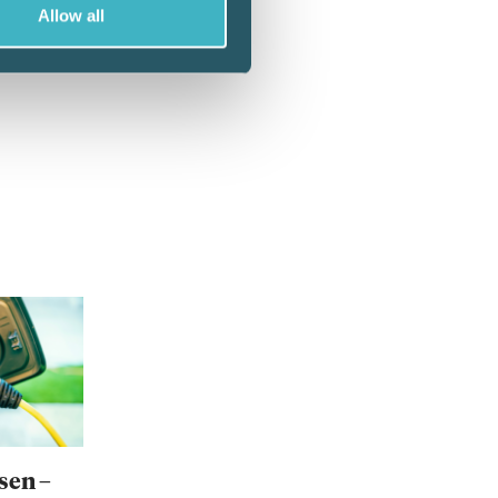
Allow all
sen –