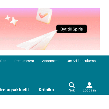
lten
Prenumerera
Annonsera
Om Srf konsulterna
öretagsaktuellt
Krönika
Sök
Logga in