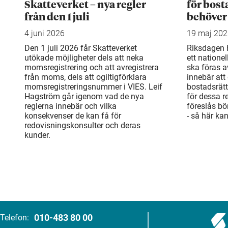
Skatteverket – nya regler
för bost
från den 1 juli
behöver
4 juni 2026
19 maj 20
Den 1 juli 2026 får Skatteverket
Riksdagen h
utökade möjligheter dels att neka
ett natione
momsregistrering och att avregistrera
ska föras a
från moms, dels att ogiltigförklara
innebär att 
momsregistreringsnummer i VIES. Leif
bostadsrät
Hagström går igenom vad de nya
för dessa r
reglerna innebär och vilka
föreslås bö
konsekvenser de kan få för
- så här ka
redovisningskonsulter och deras
kunder.
010-483 80 00
Telefon: