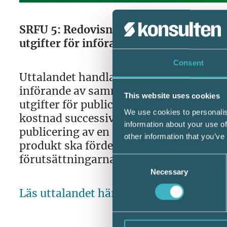
SRFU 5: Redovisning enligt K2 av utgif
utgifter för införande av samma annons 
Consent
Uttalandet handlar om utgifter för publ
införande av samma annons vid flera till
This website uses cookies
utgifter för publicering av en annons p
We use cookies to personalis
kostnad successivt under den perioden. 
information about your use of
publicering av en och samma annons som 
other information that you’ve
produkt ska fördelas mellan dessa publi
förutsättningarna ska utgiften fördelas 
Consent
Necessary
Selection
Läs uttalandet här >>