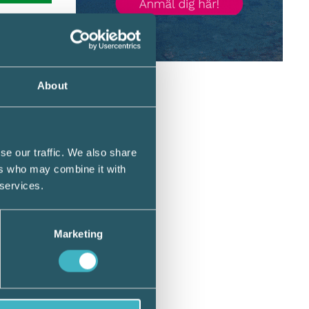
amt av
About
ter för
et ska
as som
se our traffic. We also share
ers who may combine it with
 services.
Marketing