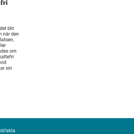
fri
et blir
n när den
latsen,
ler
tades om
attefri
vid
ar sin
bbfakta