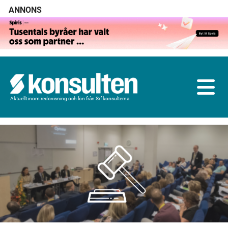
ANNONS
Aktuellt inom redovisning och lön från Srf konsulterna