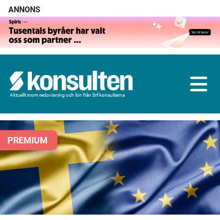
ANNONS
Aktuellt inom redovisning och lön från Srf konsulterna
PREMIUM