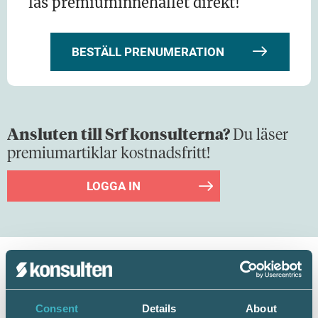
läs premiuminnehållet direkt!
BESTÄLL PRENUMERATION
Ansluten till Srf konsulterna?
Du läser
premiumartiklar kostnadsfritt!
LOGGA IN
Dela:
Consent
Details
About