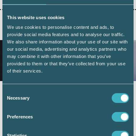
This website uses cookies
We use cookies to personalise content and ads, to
AKTUELLA ARTIKLAR
provide social media features and to analyse our traffic.
We also share information about your use of our site with
our social media, advertising and analytics partners who
may combine it with other information that you’ve
provided to them or that they’ve collected from your use
of their services.
Fler företag väljer digital årsredovisning –
Consent
redovisningskonsulterna bidrar till
Necessary
Selection
utvecklingen
6 juli 2026
Preferences
Digital inlämning av årsredovisningar fortsätter att öka.
Under juni 2026 sattes ett nytt rekord när 101 126 företag
lämnade in sin årsredovisning digitalt – första gången
Statistics