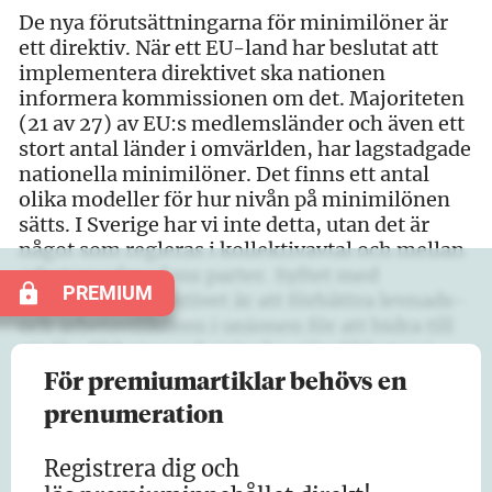
De nya förutsättningarna för minimilöner är
ett direktiv. När ett EU-land har beslutat att
implementera direktivet ska nationen
informera kommissionen om det. Majoriteten
(21 av 27) av EU:s medlemsländer och även ett
stort antal länder i omvärlden, har lagstadgade
nationella minimilöner. Det finns ett antal
olika modeller för hur nivån på minimilönen
sätts. I Sverige har vi inte detta, utan det är
något som regleras i kollektivavtal och mellan
arbetsmarknadens parter. Syftet med
PREMIUM
minimilönedirektivet är att förbättra levnads-
och arbetsvillkoren i unionen för att bidra till
att öka likheten och minska ojämlikheten i
fråga om löner inom EU, bland annat…
För premiumartiklar behövs en
prenumeration
Registrera dig och