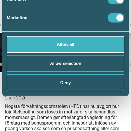
antalet överstiger 100 000 under en månad. Samtidigt
visar ny statistik från Bolagsverket att digital inlämning
ger färre kompletteringar och snabbare handläggning.
Marketing
Allow all
Allow selection
Nytt HFD-besked: Ingen moms vid inlösen
Deny
av lojalitetspoäng
2 juli 2026
Högsta förvaltningsdomstolen (HFD) har nu avgjort hur
lojalitetspoäng som löses in mot varor ska behandlas
momsmässigt. Domen ger efterlängtad vägledning för
företag med bonusprogram och innebär att inlösen av
poäng varken ska ses som en prisnedsättning eller som