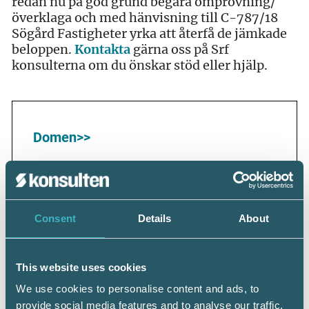
redan nu på god grund begära omprövning/
överklaga och med hänvisning till C-787/18
Sögård Fastigheter yrka att återfå de jämkade
beloppen.
Kontakta
gärna oss på Srf
konsulterna om du önskar stöd eller hjälp.
Domen>>
Länk till Skatteverkets
rättsfallskommentar>>
Consent
Details
About
This website uses cookies
Leif Hagström
We use cookies to personalise content and ads, to
provide social media features and to analyse our traffic.
Skattejurist, Srf konsulterna