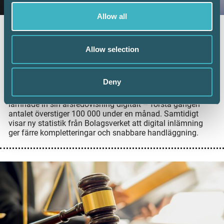
Allow all
Fler företag väljer digital årsredovisning –
redovisningskonsulterna bidrar till
Allow selection
utvecklingen
6 juli 2026
Deny
Digital inlämning av årsredovisningar fortsätter att öka.
Under juni 2026 sattes ett nytt rekord när 101 126 företag
lämnade in sin årsredovisning digitalt – första gången
antalet överstiger 100 000 under en månad. Samtidigt
visar ny statistik från Bolagsverket att digital inlämning
ger färre kompletteringar och snabbare handläggning.