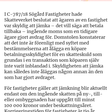
I C-787/18 Sögård Fastigheter hade
Skatteverket beslutat att ägaren av en fastighet
var skyldig att jämka – det vill säga att betala
tillbaka – ingående moms som en tidigare
ägare gjort avdrag för. Domstolen konstaterar
att det inte är förenligt med syftet med
bestämmelserna att ålägga en köpare
betalningsskyldighet för en skatteskuld som
grundas i en transaktion som köparen själv
inte varit inblandad i. Skyldigheten att jämka
kan således inte åläggas någon annan än den
som har gjort avdraget.
För fastigheter gäller att jämkning blir aktuellt
endast om den ingående skatten på ny-, till-
eller ombyggnaden har uppgått till minst
100 000 kronor under beskattningsåret.
Korrigeringstiden för fastigheter är tio år.