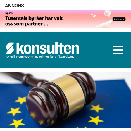
ANNONS
Aktuellt inom redovisning och lön från Srf konsulterna