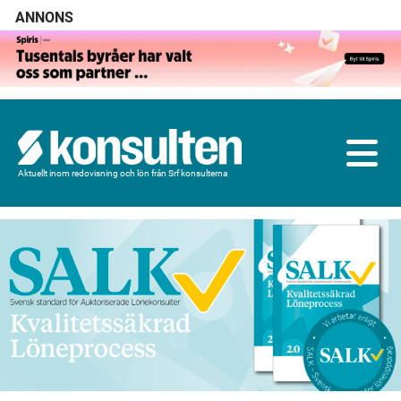
ANNONS
Aktuellt inom redovisning och lön från Srf konsulterna