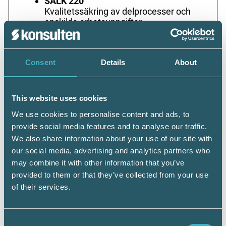
SALK 220
Kvalitetssäkring av delprocesser och
enskilda arbetsuppgifter
SALK 230
Systemdokumentation
SALK 250
Consent
Details
About
Ärendehantering
SALK 260
Roller och behörigheter
SALK 270
This website uses cookies
Servicenivåavtal (SLA)
We use cookies to personalise content and ads, to
provide social media features and to analyse our traffic.
Kapitel 3
We also share information about your use of our site with
SALK 350
our social media, advertising and analytics partners who
Internationella uppdrag
may combine it with other information that you’ve
provided to them or that they’ve collected from your use
Kapitel 4
of their services.
SALK 410
Övergripande löneprocess
Consent
SALK 470