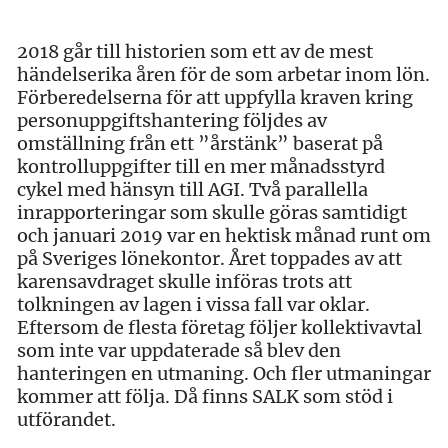
2018 går till historien som ett av de mest
händelserika åren för de som arbetar inom lön.
Förberedelserna för att uppfylla kraven kring
personuppgiftshantering följdes av
omställning från ett ”årstänk” baserat på
kontrolluppgifter till en mer månadsstyrd
cykel med hänsyn till AGI. Två parallella
inrapporteringar som skulle göras samtidigt
och januari 2019 var en hektisk månad runt om
på Sveriges lönekontor. Året toppades av att
karensavdraget skulle införas trots att
tolkningen av lagen i vissa fall var oklar.
Eftersom de flesta företag följer kollektivavtal
som inte var uppdaterade så blev den
hanteringen en utmaning. Och fler utmaningar
kommer att följa. Då finns SALK som stöd i
utförandet.