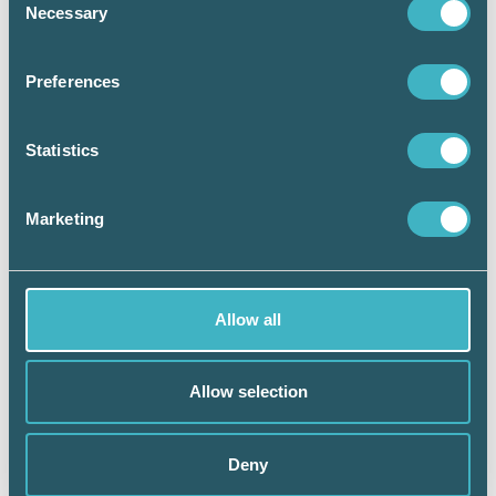
Necessary
Selection
Arkivering och gallring
Kapitel 5
Preferences
SALK 530
Budget och prognos
Statistics
SALK 535
Bokslutsunderlag
SALK 540
Marketing
Arbetsgivardeklaration
SALK 550
Korrigering i löneprocessen
SALK 555
Allow all
Felaktigheter i löneunderlag och
beräkningar
Kapitel 6
Allow selection
SALK 630
Revision
Deny