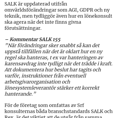
SALK är uppdaterad utifrån
omvärldsförändringar som AGI, GDPR och ny
teknik, men tydliggör även hur en lönekonsult
ska agera när det inte finns givna
förutsättningar.
– Kommentar SALK 155
”När förändringar sker snabbt så kan det
uppstå tillfällen när det är oklart hur en ny
regel ska hanteras, t ex var hanteringen av
karensavdrag inte tydligt när det trädde i kraft.
Att dokumentera hur beslut har tagits och
varför, instruktioner från eventuell
arbetsgivarorganisation och
lönesystemleverantör stärker ett korrekt
hanterande.”
För de företag som omfattas av Srf
konsulternas båda branschstandards SALK och
Rex, är det viktigt att de utgår från samma