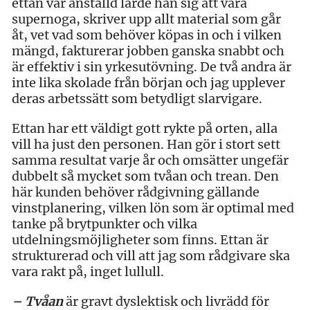
ettan var anställd lärde han sig att vara
supernoga, skriver upp allt material som går
åt, vet vad som behöver köpas in och i vilken
mängd, fakturerar jobben ganska snabbt och
är effektiv i sin yrkesutövning. De två andra är
inte lika skolade från början och jag upplever
deras arbetssätt som betydligt slarvigare.
Ettan har ett väldigt gott rykte på orten, alla
vill ha just den personen. Han gör i stort sett
samma resultat varje år och omsätter ungefär
dubbelt så mycket som tvåan och trean. Den
här kunden behöver rådgivning gällande
vinstplanering, vilken lön som är optimal med
tanke på brytpunkter och vilka
utdelningsmöjligheter som finns. Ettan är
strukturerad och vill att jag som rådgivare ska
vara rakt på, inget lullull.
– Tvåan
är gravt dyslektisk och livrädd för