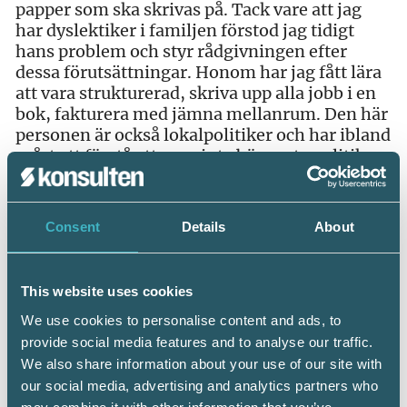
papper som ska skrivas på. Tack vare att jag
har dyslektiker i familjen förstod jag tidigt
hans problem och styr rådgivningen efter
dessa förutsättningar. Honom har jag fått lära
att vara strukturerad, skriva upp alla jobb i en
bok, fakturera med jämna mellanrum. Den här
personen är också lokalpolitiker och har ibland
svårt att förstå att man inte bör prata politik
med sina kunder. Rådgivningen går ofta ut på
hur han bör bemöta sina kunder och vilka
konsekvenser det kan få om han inte skiljer på
Consent
Details
About
arbete och andra åtaganden.
– Trean
är den av dessa tre företagare som det
This website uses cookies
går sämst för. Han tycker att det är toppen att
vara företagare får då kan ha ta lite ledigt
We use cookies to personalise content and ads, to
ibland och ägna sig åt fritidsaktiviteter. Han är
provide social media features and to analyse our traffic.
en riktig humanmänniska, pratar gärna länge
We also share information about your use of our site with
med sina kunder, fikar. Och har svårt att ta
our social media, advertising and analytics partners who
betalt för sin tid. Rådgivningen till den här