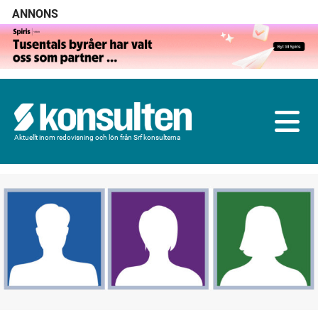
ANNONS
Aktuellt inom redovisning och lön från Srf konsulterna