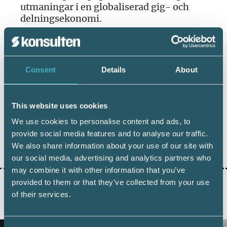
utmaningar i en globaliserad gig- och
delningsekonomi.
Utredningen ska presentera ett delbetänkande
den 2 november 2020 och uppdraget ska
slutredovisas senast den 15 december 2021.
Consent
Details
About
This website uses cookies
We use cookies to personalise content and ads, to
provide social media features and to analyse our traffic.
Dela:
We also share information about your use of our site with
our social media, advertising and analytics partners who
may combine it with other information that you’ve
provided to them or that they’ve collected from your use
of their services.
AKTUELLA ARTIKLAR