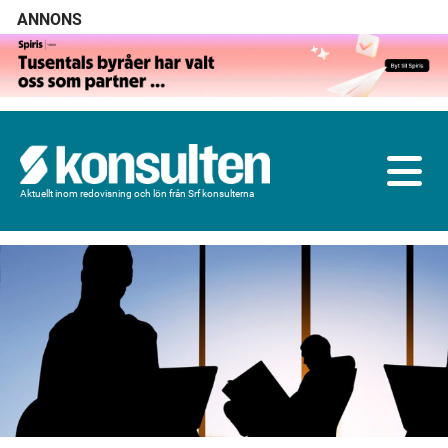
ANNONS
Aktuellt inom redovisning och lön från Srf konsulterna