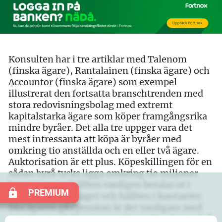
Konsulten har i tre artiklar med Talenom
(finska ägare), Rantalainen (finska ägare) och
Accountor (finska ägare) som exempel
illustrerat den fortsatta branschtrenden med
stora redovisningsbolag med extremt
kapitalstarka ägare som köper framgångsrika
mindre byråer. Det alla tre uppger vara det
mest intressanta att köpa är byråer med
omkring tio anställda och en eller två ägare.
Auktorisation är ett plus. Köpeskillingen för en
sådan byrå tycks ligga omkring tio miljoner
kronor, varav hälften vanligen betalas ut i
PREMIUM
aktier i köparbolaget och hälften i kontanter.
Ska ägaren gå i pension är det vanligare med
en större andel kontanter. Konsulten har också