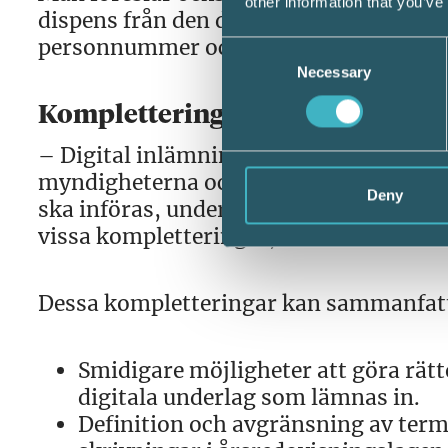
other information that you’ve
dispens från den digitala inlämningen,
personnummer och möjlighet att identifi
Consent
Necessary
Selection
Kompletteringar
– Digital inlämning av årsredovisninge
myndigheterna och näringslivet i stort. 
Deny
ska införas, under rätt förutsättningar
vissa kompletteringar, konstaterar Len
Dessa kompletteringar kan sammanfatta
Smidigare möjligheter att göra rätte
digitala underlag som lämnas in.
Definition och avgränsning av terme