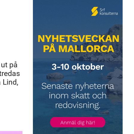
 ut på
utredas
 Lind,