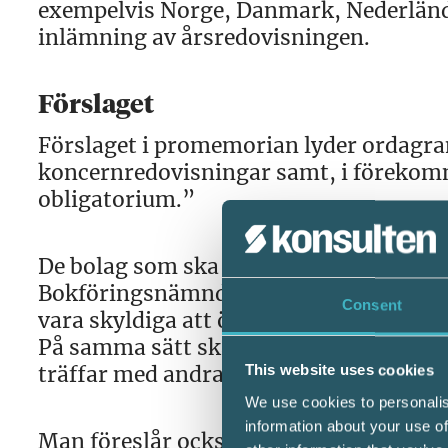
exempelvis Norge, Danmark, Nederländer
inlämning av årsredovisningen.
Förslaget
Förslaget i promemorian lyder ordagrant
koncernredovisningar samt, i förekomma
obligatorium.”
De bolag som ska omfattas av obligatori
Bokföringsnämndens regelverk K2 eller
Consent
vara skyldiga att överföra sin års- oc
På samma sätt ska även, i förekommand
träffar med andra ord över 95 procent a
This website uses cookies
We use cookies to personalis
information about your use of
Man föreslår också att det till en börja