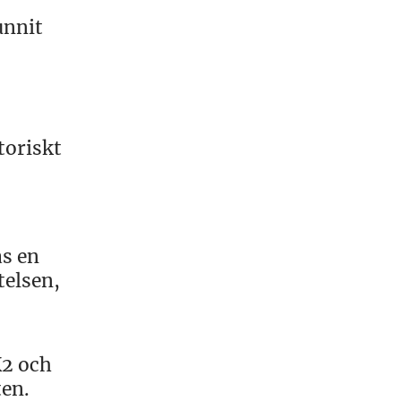
unnit
toriskt
as en
telsen,
K2 och
ten.