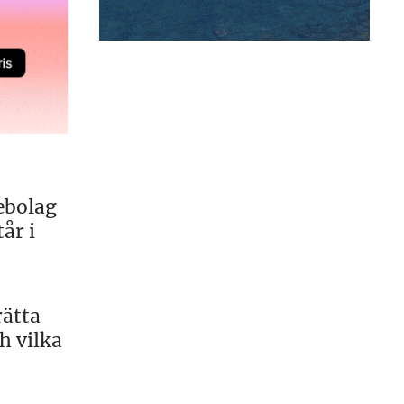
iebolag
år i
rätta
h vilka