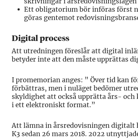
skrivningar i årsredovisningslagen 
Ett obligatorium bör införas först
göras gentemot redovisningsbransch
Digital process
Att utredningen föreslår att digital in
betyder inte att den måste upprättas dig
I promemorian anges: ” Över tid kan för
förbättras, men i nuläget bedömer utred
skyldighet att också upprätta års- oc
i ett elektroniskt format.”
Att lämna in årsredovisningen digitalt 
K3 sedan 26 mars 2018. 2022 utnyttjade