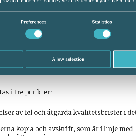
 provided to them or that they’ve collected from your use of their
 exempelvis för företagare som saknar sven
era sig digitalt.
Preferences
Statistics
n är en bra lösning för konsulterna, kunde
Srf konsulterna har länge varit positiva till
Allow selection
. Men innan lagstiftning kan vara på plats 
a Lind.
s i tre punkter:
lser av fel och åtgärda kvalitetsbrister i de
rna kopia och avskrift, som är i linje med