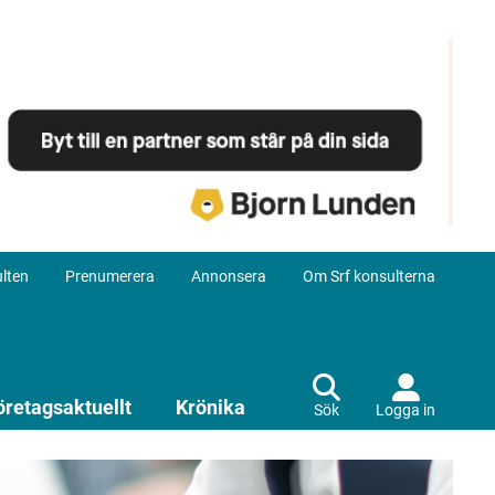
lten
Prenumerera
Annonsera
Om Srf konsulterna
öretagsaktuellt
Krönika
Sök
Logga in