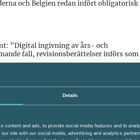
na och Belgien redan infört obligatorisk 
: ”Digital ingivning av års- och
nde fall, revisionsberättelser införs som
et definieras: ”Aktiebolag som tillämpar
 K3 – med undantag för vissa dotterföreta
Details
h koncernredovisning elektroniskt till Bolag
e fall, revisionsberättelsen ges in.” Obliga
v landets företag.
e content and ads, to provide social media features and to analy
 our site with our social media, advertising and analytics partn
n ska vara möjligt att, kostnadsfritt, ansök