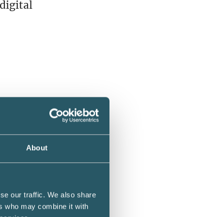
digital
g – ska
About
sverket.
toriet
se our traffic. We also share
ers who may combine it with
a om