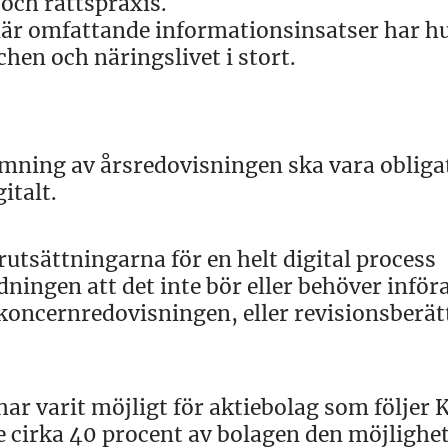
och rättspraxis.
 när omfattande informationsinsatser har h
en och näringslivet i stort.
lämning av årsredovisningen ska vara obliga
italt.
utsättningarna för en helt digital process
ningen att det inte bör eller behöver inför
h koncernredovisningen, eller revisionsberät
har varit möjligt för aktiebolag som följer 
 cirka 40 procent av bolagen den möjlighe