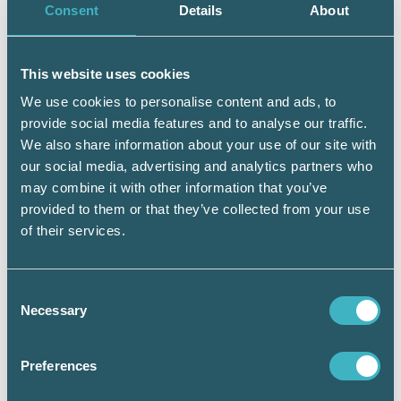
Consent
Details
About
Tar ni höjd för strejk?
– Inte på ett lönekontor. I viss mån kan vi
förbereda oss, vi vet ju vilken information
This website uses cookies
parterna behöver och kan förbereda
We use cookies to personalise content and ads, to
förändringar i systemet. Vårt arbete börjar
provide social media features and to analyse our traffic.
egentligen när strejken är slut, det är ju då
We also share information about your use of our site with
ändringarna i alla avtal ska göras.
our social media, advertising and analytics partners who
– En flygstrejk är annorlunda än andra
may combine it with other information that you’ve
sammanhang, den är så extremt publik och
provided to them or that they’ve collected from your use
blir kostsam på många sätt. Många och stora
of their services.
känslor är inblandade. Trots det har vi fått
förhållandevis lite kritik som bolag för den här
senaste strejken. Resenärerna har varit
Consent
förstående, de har fått snabb hjälp från vår
Necessary
Selection
personal och våra agenter. Det är den
upplevelsen vi har nu i efterhand, avslutar Ola
Preferences
Pettersson.