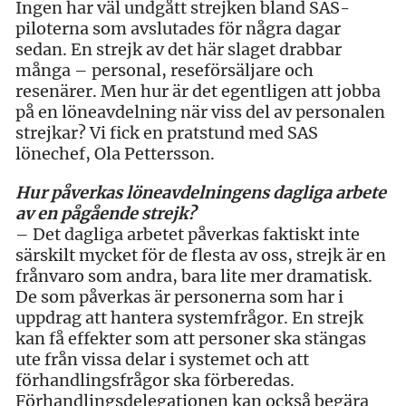
Ingen har väl undgått strejken bland SAS-
piloterna som avslutades för några dagar
sedan. En strejk av det här slaget drabbar
många – personal, reseförsäljare och
resenärer. Men hur är det egentligen att jobba
på en löneavdelning när viss del av personalen
strejkar? Vi fick en pratstund med SAS
lönechef, Ola Pettersson.
Hur påverkas löneavdelningens dagliga arbete
av en pågående strejk?
– Det dagliga arbetet påverkas faktiskt inte
särskilt mycket för de flesta av oss, strejk är en
frånvaro som andra, bara lite mer dramatisk.
De som påverkas är personerna som har i
uppdrag att hantera systemfrågor. En strejk
kan få effekter som att personer ska stängas
ute från vissa delar i systemet och att
förhandlingsfrågor ska förberedas.
Förhandlingsdelegationen kan också begära