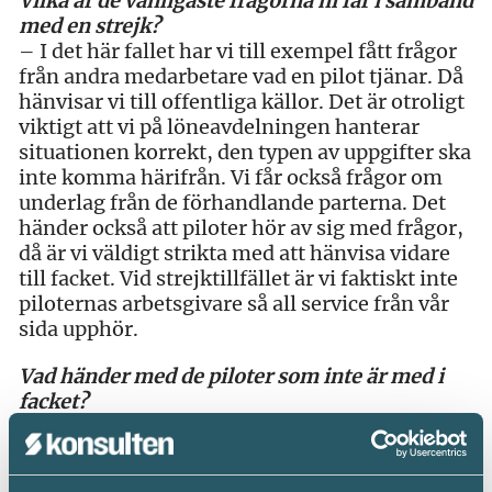
Vilka är de vanligaste frågorna ni får i samband
med en strejk?
– I det här fallet har vi till exempel fått frågor
från andra medarbetare vad en pilot tjänar. Då
hänvisar vi till offentliga källor. Det är otroligt
viktigt att vi på löneavdelningen hanterar
situationen korrekt, den typen av uppgifter ska
inte komma härifrån. Vi får också frågor om
underlag från de förhandlande parterna. Det
händer också att piloter hör av sig med frågor,
då är vi väldigt strikta med att hänvisa vidare
till facket. Vid strejktillfället är vi faktiskt inte
piloternas arbetsgivare så all service från vår
sida upphör.
Vad händer med de piloter som inte är med i
facket?
– De jobbar enligt sitt ordinarie schema, vi får
dock inte planera om deras tid eller använda
dem mer än det som redan var planerat.