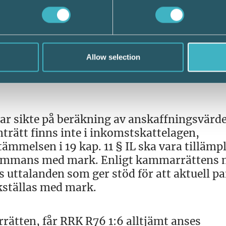
ngsvärde, vilket är uppdelat på byggnad o
nskaffningsvärde för byggnaden, vilket ut
deminskningsavdrag får göras med en viss
ågot värdeminskningsavdrag för det belopp
Allow selection
ras.
r sikte på beräkning av anskaffningsvärde
ätt finns inte i inkomstskattelagen,
mmelsen i 19 kap. 11 § IL ska vara tillämp
llsammans med mark. Enligt kammarrättens
s uttalanden som ger stöd för att aktuell p
ikställas med mark.
ätten, får RRK R76 1:6 alltjämt anses