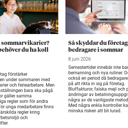
a sommarvikarier?
Så skyddar du företag
behöver du ha koll
bedragare i sommar
8 juni 2026
Semestertider innebär inte ba
bemanning och nya rutiner. De
tag förstärker
också en period då bedragare
en under sommaren med
på att rikta in sig på företag.
rier och feriearbetare. Men
Bluffakturor, falska mejl och
ställningen bara ska pågå
ändringar av betalningsuppgif
or gäller samma
några av de vanligaste metod
liga regler som för andra
Med några enkla kontroller k
För unga medarbetare finns
minska risken att bli lurad.
rskilda regler kring
arbetsmiljö och
fter.