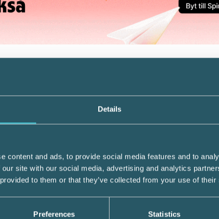
d byggnader i form av hyresfastigheter. I b
gick både byggnads- och markvärdet.
inte skulle ingå i avskrivningsunderlaget. 
teverket till att tomträtter omfattas av
Details
g. Det framgår av 2 kap. 6 § inkomstskatt
et mellan mark och byggnad skulle därför s
 inkomstskattelagen, ansåg Skatteverket.
e content and ads, to provide social media features and to analy
 our site with our social media, advertising and analytics partn
 provided to them or that they’ve collected from your use of their
gnad
ed den mark den ligger på ska ersättninge
byggnad, 19 kap. 11 § IL. Denna fördelning 
Preferences
Statistics