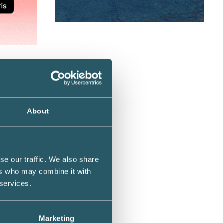
olagets
Som
About
elagen,
ke
se our traffic. We also share
ers who may combine it with
 services.
n för
görs
Marketing