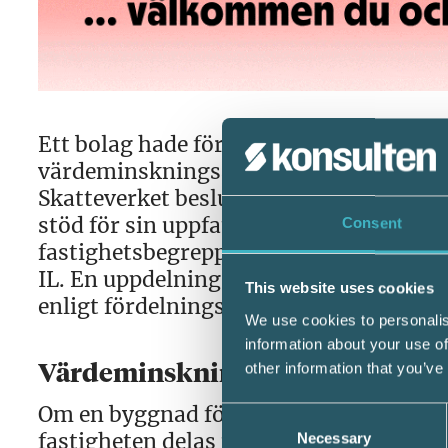
Ett bolag hade förvärvat tomträtter me
värdeminskningsavdrag för byggnad in
Skatteverket beslutade att markvärdet 
stöd för sin uppfattning hänvisade Skat
Consent
fastighetsbegreppet i skattesammanhan
IL. En uppdelning av anskaffningsvärd
This website uses cookies
enligt fördelningsregeln i 19 kap. 11 §
We use cookies to personalis
information about your use of
other information that you’ve
Värdeminskningsavdrag för byg
Om en byggnad förvärvas tillsammans m
Consent
fastigheten delas upp mellan mark och 
Necessary
Selection