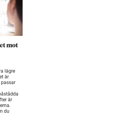
et mot
ra lägre
t är
 passar
 påstådda
ter är
erna.
an du