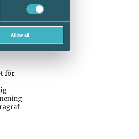
ch
gör
 som
Allow all
t för
lig
 mening
aragraf