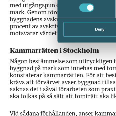
med utgångspunkt i fastighetens taxeri
mark. Genom fördelningen erhålls ett a
byggnadens avskrivningsunderlag. Vär
procent av avskrivningsunderlaget. N
Deny
motsvarar värdet av marken får inte gö
Kammarrätten i Stockholm
Någon bestämmelse som uttryckligen ta
byggnad på mark som innehas med tomtr
konstaterar kammarrätten. För att bestä
krävs att förvärvet avser byggnad ti
saknas det i såväl förarbeten som praxi
ska tolkas på så sätt att tomträtt ska l
Vid sådana förhållanden, anser kammarr