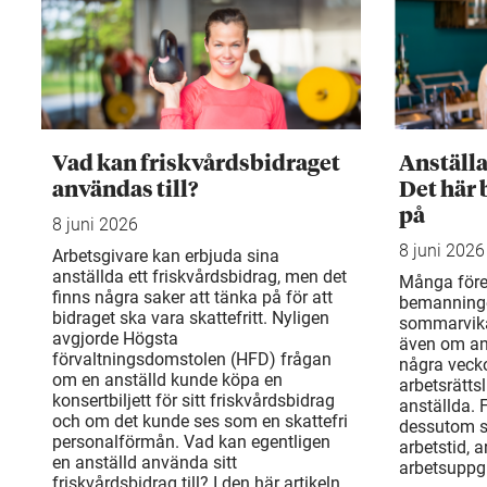
Vad kan friskvårdsbidraget
Anställ
användas till?
Det här 
på
8 juni 2026
8 juni 2026
Arbetsgivare kan erbjuda sina
anställda ett friskvårdsbidrag, men det
Många före
finns några saker att tänka på för att
bemanning
bidraget ska vara skattefritt. Nyligen
sommarvika
avgjorde Högsta
även om an
förvaltningsdomstolen (HFD) frågan
några veck
om en anställd kunde köpa en
arbetsrätts
konsertbiljett för sitt friskvårdsbidrag
anställda. 
och om det kunde ses som en skattefri
dessutom sä
personalförmån. Vad kan egentligen
arbetstid, 
en anställd använda sitt
arbetsuppgi
friskvårdsbidrag till? I den här artikeln