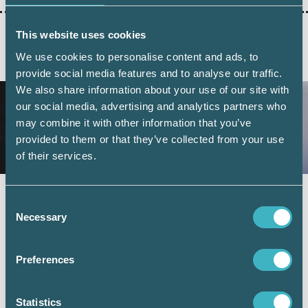
This website uses cookies
We use cookies to personalise content and ads, to
AKTUELLA ARTIKLAR
provide social media features and to analyse our traffic.
We also share information about your use of our site with
our social media, advertising and analytics partners who
may combine it with other information that you’ve
provided to them or that they’ve collected from your use
of their services.
Fler företag väljer digital årsredovisning –
Consent
redovisningskonsulterna bidrar till
Necessary
Selection
utvecklingen
6 juli 2026
Preferences
Digital inlämning av årsredovisningar fortsätter att öka.
Under juni 2026 sattes ett nytt rekord när 101 126 företag
lämnade in sin årsredovisning digitalt – första gången
Statistics