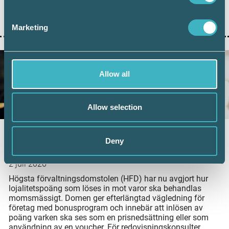
antalet överstiger 100 000 under en månad. Samtidigt
visar ny statistik från Bolagsverket att digital inlämning
ger färre kompletteringar och snabbare handläggning.
Marketing
Allow all
Allow selection
Nytt HFD-besked: Ingen moms vid inlösen
Deny
av lojalitetspoäng
2 juli 2026
Högsta förvaltningsdomstolen (HFD) har nu avgjort hur
lojalitetspoäng som löses in mot varor ska behandlas
momsmässigt. Domen ger efterlängtad vägledning för
företag med bonusprogram och innebär att inlösen av
poäng varken ska ses som en prisnedsättning eller som
användning av en voucher. För redovisningskonsulter