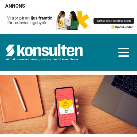
ANNONS
Aktuellt inom redovisning och lön från Srf konsulterna