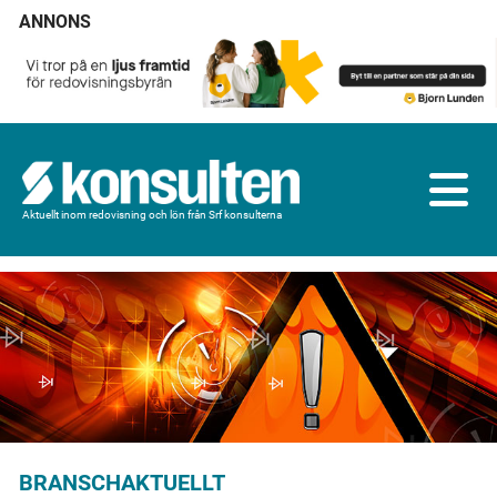
ANNONS
Aktuellt inom redovisning och lön från Srf konsulterna
BRANSCHAKTUELLT