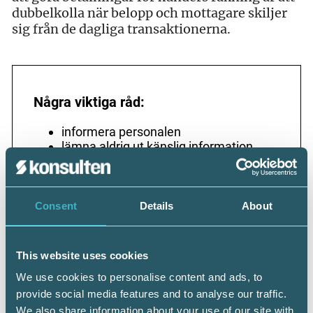
dubbelkolla när belopp och mottagare skiljer
sig från de dagliga transaktionerna.
Några viktiga råd:
informera personalen
lämna aldrig ut känslig information
var uppmärksam på ovanliga
betalningsinstruktioner
gör inte avsteg från normala
betalningsrutiner
Consent
Details
About
var försiktig med att lämna ut känslig
information som bankdetaljer på
företagets hemsida och i sociala medier
This website uses cookies
Vid tveksamma fall kontakta kunden och
be att få en bekräftelse gärna via mejl
We use cookies to personalise content and ads, to
eller sms
provide social media features and to analyse our traffic.
We also share information about your use of our site with