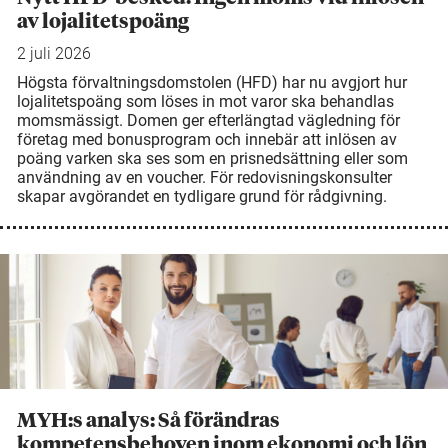
av lojalitetspoäng
2 juli 2026
Högsta förvaltningsdomstolen (HFD) har nu avgjort hur
lojalitetspoäng som löses in mot varor ska behandlas
momsmässigt. Domen ger efterlängtad vägledning för
företag med bonusprogram och innebär att inlösen av
poäng varken ska ses som en prisnedsättning eller som
användning av en voucher. För redovisningskonsulter
skapar avgörandet en tydligare grund för rådgivning.
MYH:s analys: Så förändras
kompetensbehoven inom ekonomi och lön