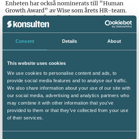
Enheten har också nominerats till ”Human
Growth Award” av Wise som årets HR-team.
Man slutade på tredje plats. Personalens
utveckling har fortsatt. Nu svarar löneteamet
på alla HR-frågor. Flera processer görs av
robotarna ”Brolle” och ”Berta”.
Consent
Details
About
– Jag har alltid gillat att arbeta med lön, har
gjort det i nästan hela mitt yrkesliv.
This website uses cookies
Variationen i arbetet, med alla nya lösningar
och förändringar i avtal gör att det alltid finns
We use cookies to personalise content and ads, to
något nytt att lära sig. Det blev inte minst
provide social media features and to analyse our traffic.
tydligt under pandemin. Eftersom vi redan
We also share information about your use of our site with
digitaliserat så mycket stod vi väl rustade i
our social media, advertising and analytics partners who
fråga om hemarbete. Faktum är att vår
may combine it with other information that you’ve
effektivitet snarast har ökat sedan den
provided to them or that they’ve collected from your use
startade, exempelvis genom individuella
of their services.
kompetenshöjningar, avslutar Eva Forsberg.
Här nominerar och ansöker du:
Årets Srf