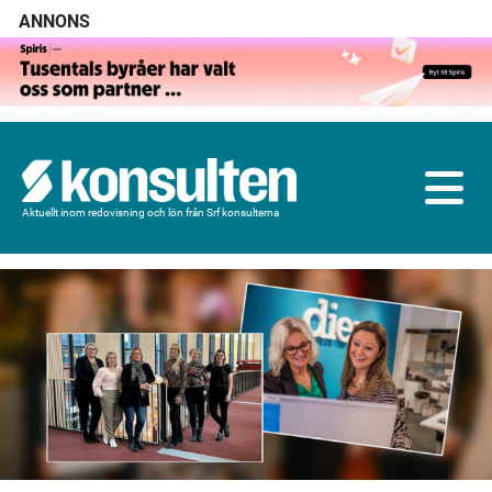
ANNONS
Aktuellt inom redovisning och lön från Srf konsulterna