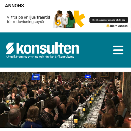
ANNONS
Aktuellt inom redovisning och lön från Srf konsulterna