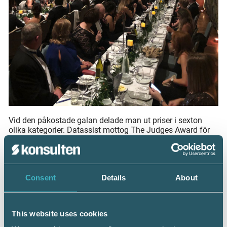
Vid den påkostade galan delade man ut priser i sexton
olika kategorier. Datassist mottog The Judges Award för
att de framgångsrikt kombinerar lönearbete och
integration.
Consent
Details
About
Pristagare Global Payroll Awards
2021
This website uses cookies