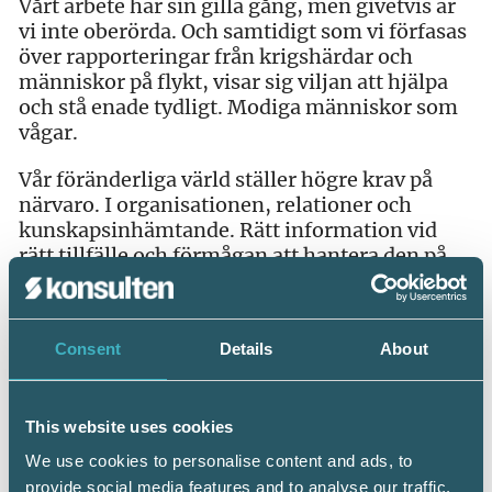
Vårt arbete har sin gilla gång, men givetvis är
vi inte oberörda. Och samtidigt som vi förfasas
över rapporteringar från krigshärdar och
människor på flykt, visar sig viljan att hjälpa
och stå enade tydligt. Modiga människor som
vågar.
Vår föränderliga värld ställer högre krav på
närvaro. I organisationen, relationer och
kunskapsinhämtande. Rätt information vid
rätt tillfälle och förmågan att hantera den på
korrekt sätt. Frågan om ledarskap aktualiseras
ånyo. Fantastiska ledare har trätt fram under
denna kris och ledarskap blir allt viktigare. Och
Consent
Details
About
inte bara ledarskap för chefer. I denna
föränderliga värld blir självledarskapet allt
viktigare. Oavsett vilken roll du har så kommer
This website uses cookies
den att fortsätta förändras såsom den alltid har
gjort. Det du kan göra är att ta kontroll över det
We use cookies to personalise content and ads, to
som du kan påverka. Gällande världsläget, kom
provide social media features and to analyse our traffic.