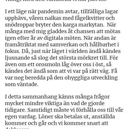
I ett läge när pandemin avtar, tillfälliga lagar
upphävs, våren nalkas med fågelkvitter och
snödroppar bryter den karga markytan. När
många med mig gladdes åt chansen att mötas
igen efter år av digitala möten. När andan är
framåtriktat med samverkan och hållbarhet i
fokus. Då, just när läget i världen ändå kändes
ljusnande så slog det största mörkret till. För
även om ett orosmoln låg över oss i öst, så
kändes det ändå som att vi var på rätt väg. Få
var nog beredda på den ohyggliga utveckling
som väntade.
I detta sammanhang känns många frågor
mycket mindre viktiga än vad de gjorde
tidigare. Samtidigt måste vi förhålla oss till vår
egen vardag. Löner ska betalas ut, anställda
kommer och går och vi kommer snart att