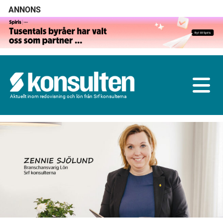
ANNONS
Aktuellt inom redovisning och lön från Srf konsulterna