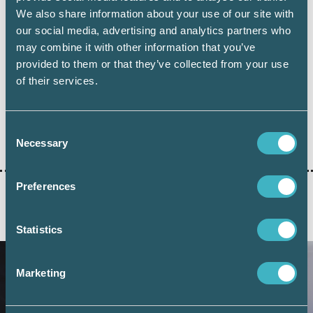
ihåg: ingen kan göra allt men alla kan göra
We also share information about your use of our site with
något.
our social media, advertising and analytics partners who
may combine it with other information that you’ve
provided to them or that they’ve collected from your use
of their services.
Consent
Dela:
Necessary
Selection
Preferences
AKTUELLA ARTIKLAR
Statistics
Marketing