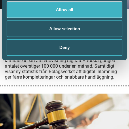
Allow all
Fler företag väljer digital årsredovisning –
redovisningskonsulterna bidrar till
Allow selection
utvecklingen
6 juli 2026
Deny
Digital inlämning av årsredovisningar fortsätter att öka.
Under juni 2026 sattes ett nytt rekord när 101 126 företag
lämnade in sin årsredovisning digitalt – första gången
antalet överstiger 100 000 under en månad. Samtidigt
visar ny statistik från Bolagsverket att digital inlämning
ger färre kompletteringar och snabbare handläggning.