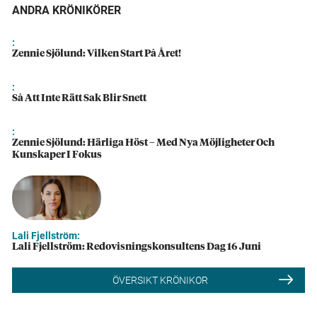
ANDRA KRÖNIKÖRER
:
Zennie Sjölund: Vilken Start På Året!
:
Så Att Inte Rätt Sak Blir Snett
:
Zennie Sjölund: Härliga Höst – Med Nya Möjligheter Och
Kunskaper I Fokus
Lali Fjellström:
Lali Fjellström: Redovisningskonsultens Dag 16 Juni
ÖVERSIKT KRÖNIKOR