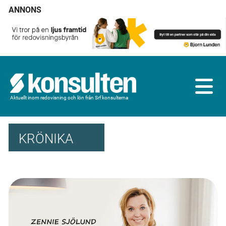
ANNONS
Aktuellt inom redovisning och lön från Srf konsulterna
KRÖNIKA