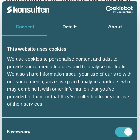
utsläppshandel, det ställs krav på leverantörer
och det arbetas med hållbarhetspolicyer. Det
Consent
Details
About
nya sättet att arbeta digitalt med exempelvis
hybrida arbetsplatser sätter frågor som inköp
av extra utrustning och resepolicyer i fokus
This website uses cookies
igen. Det inkluderar också hållbarhet. Vi kan
We use cookies to personalise content and ads, to
provide social media features and to analyse our traffic.
konstatera att mycket av det vi gör finns det
We also share information about your use of our site with
anledning att sätta ett hållbarhetsperspektiv
our social media, advertising and analytics partners who
på. Vi kan även konstatera att lön ofta är
may combine it with other information that you’ve
provided to them or that they’ve collected from your use
bryggan mellan olika intressenter inom och
of their services.
utanför organisationen. Att arbeta
tillsammans är minst lika viktigt inom
Consent
hållbarhet som inom andra områden.
Necessary
Selection