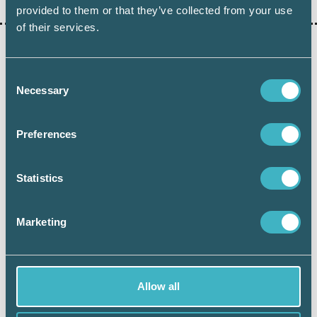
provided to them or that they’ve collected from your use
of their services.
AKTUELLA ARTIKLAR
Consent
Necessary
Selection
Preferences
Statistics
REDOVISNING
Marketing
Srf konsulterna analyserar villkoren hos
programleverantörerna
7 juni 2019
En tydlig trend är att allt fler redovisningsverksamheter
Allow all
övergår till att arbeta i molnbaserade programvaror som
kan nås via internet.