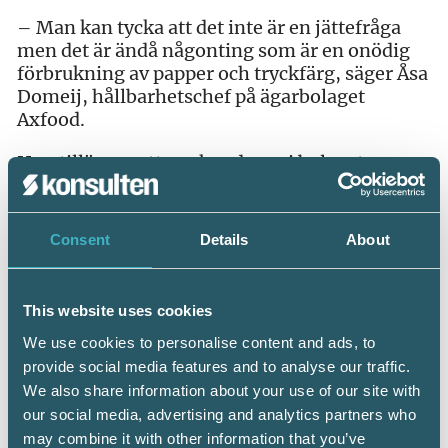
– Man kan tycka att det inte är en jättefråga
men det är ändå någonting som är en onödig
förbrukning av papper och tryckfärg, säger Åsa
Domeij, hållbarhetschef på ägarbolaget
Axfood.
Hon tillägger att om kunderna i bolagets
samtliga omkring 500 butiker skulle välja
digital kvitton så skulle man spara drygt 255
miljoner papperskvitton om året.
Consent
Details
About
Källa: di.se
This website uses cookies
We use cookies to personalise content and ads, to
provide social media features and to analyse our traffic.
We also share information about your use of our site with
our social media, advertising and analytics partners who
Dela:
may combine it with other information that you’ve