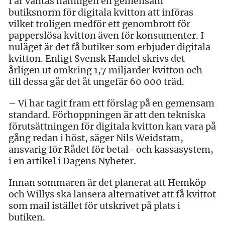
I år väntas nämligen en gemensam
butiksnorm för digitala kvitton att införas
vilket troligen medför ett genombrott för
papperslösa kvitton även för konsumenter. I
nuläget är det få butiker som erbjuder digitala
kvitton. Enligt Svensk Handel skrivs det
årligen ut omkring 1,7 miljarder kvitton och
till dessa går det åt ungefär 60 000 träd.
– Vi har tagit fram ett förslag på en gemensam
standard. Förhoppningen är att den tekniska
förutsättningen för digitala kvitton kan vara på
gång redan i höst, säger Nils Weidstam,
ansvarig för Rådet för betal- och kassasystem,
i en artikel i Dagens Nyheter.
Innan sommaren är det planerat att Hemköp
och Willys ska lansera alternativet att få kvittot
som mail istället för utskrivet på plats i
butiken.