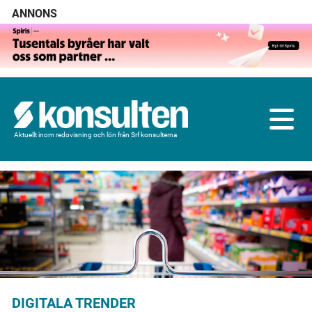
ANNONS
Aktuellt inom redovisning och lön från Srf konsulterna
DIGITALA TRENDER