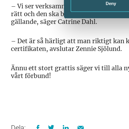
Deny
– Vi ser verksamma som verkligen har fö
rätt och den ska beräknas och betalas ut
gällande, säger Catrine Dahl.
– Det är så härligt att man riktigt kan 
certifikaten, avslutar Zennie Sjölund.
Ännu ett stort grattis säger vi till alla
vårt förbund!
Dela: