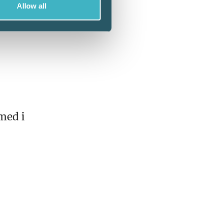
Allow all
vara
 är
 med i