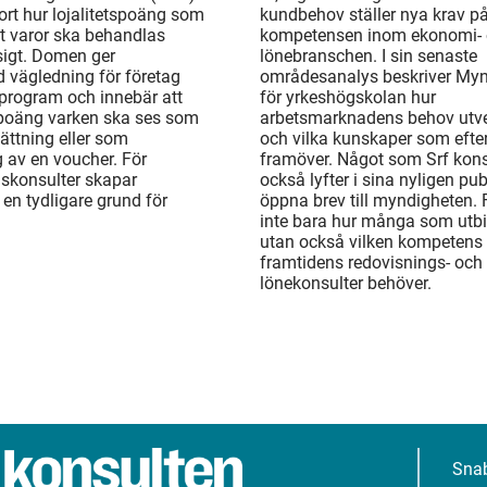
ort hur lojalitetspoäng som
kundbehov ställer nya krav p
t varor ska behandlas
kompetensen inom ekonomi-
gt. Domen ger
lönebranschen. I sin senaste
d vägledning för företag
områdesanalys beskriver My
rogram och innebär att
för yrkeshögskolan hur
 poäng varken ska ses som
arbetsmarknadens behov utv
ättning eller som
och vilka kunskaper som efte
 av en voucher. För
framöver. Något som Srf kons
gskonsulter skapar
också lyfter i sina nyligen pu
en tydligare grund för
öppna brev till myndigheten. 
inte bara hur många som utbi
utan också vilken kompetens
framtidens redovisnings- och
lönekonsulter behöver.
Sna