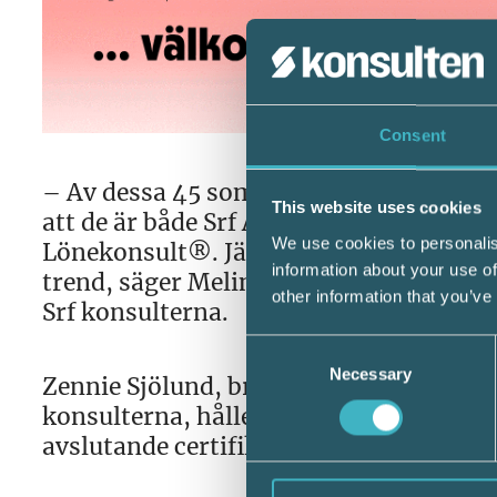
Consent
– Av dessa 45 som nu fick sina certifik
This website uses cookies
att de är både Srf Auktoriserad Redovi
We use cookies to personalis
Lönekonsult®. Jättekul att de satsar på
information about your use of
trend, säger Melinda Olsson som är en
other information that you’ve
Srf konsulterna.
Consent
Necessary
Selection
Zennie Sjölund, branschansvarig lön oc
konsulterna, håller i Srf Auktorisatio
avslutande certifikatsutdelningscerem