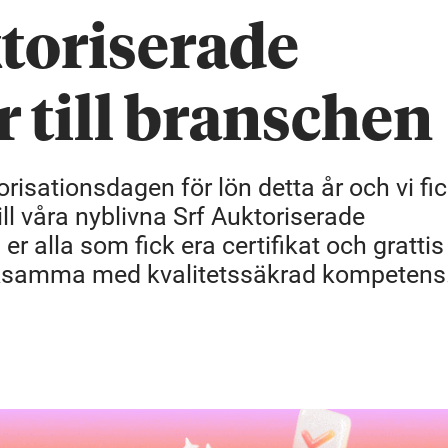
ktoriserade
 till branschen
risationsdagen för lön detta år och vi fi
ill våra nyblivna Srf Auktoriserade
er alla som fick era certifikat och grattis t
rksamma med kvalitetssäkrad kompetens