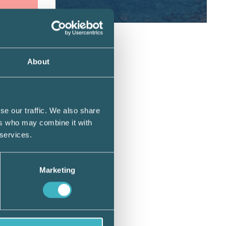
About
etyder
se our traffic. We also share
nde
ers who may combine it with
en hos
 services.
Marketing
ch den