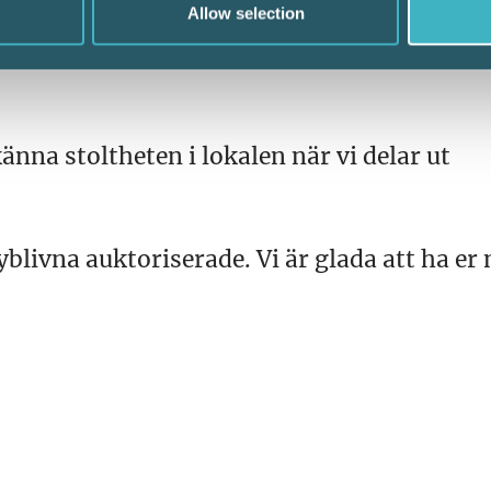
Allow selection
rstått sitt värde i näringlivet. Lönen ska 
 enligt alla de lagar och kollektivavtal som
känna stoltheten i lokalen när vi delar ut
 nyblivna auktoriserade. Vi är glada att ha er