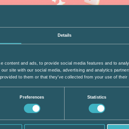
Details
at så blev 8 av dem dubbelanslutna, vilket b
sningskonsult® och Srf Auktoriserad
e content and ads, to provide social media features and to analy
 båda yrkena. Vi ser att det är en uppåtgåe
 our site with our social media, advertising and analytics partn
 av de som ansvarar för medlemsantagning
 provided to them or that they’ve collected from your use of their
Preferences
Statistics
h Catrine Dahl som är löneexpert hos Srf
nsdag Lön som bjuder på föreläsningspass o
onin.