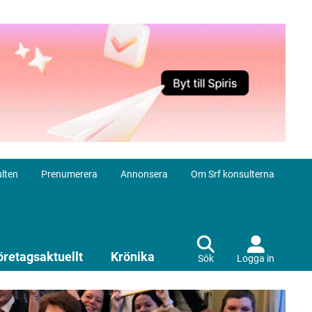
lten
Prenumerera
Annonsera
Om Srf konsulterna
öretagsaktuellt
Krönika
Sök
Logga in