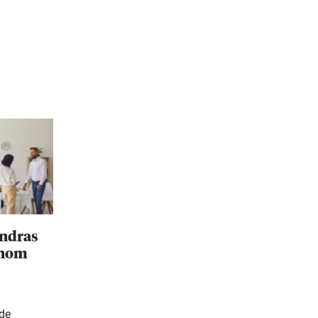
ändras
inom
ade