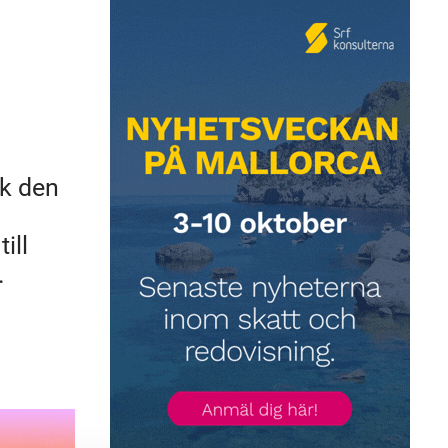
ck den
ill
.