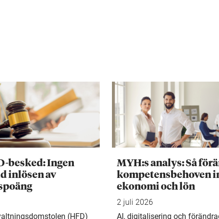
D-besked: Ingen
MYH:s analys: Så för
d inlösen av
kompetensbehoven 
tspoäng
ekonomi och lön
2 juli 2026
valtningsdomstolen (HFD)
AI, digitalisering och förändr