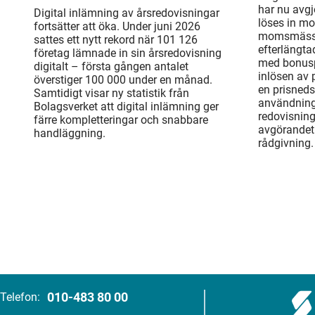
har nu avgj
Digital inlämning av årsredovisningar
löses in mo
fortsätter att öka. Under juni 2026
momsmässi
sattes ett nytt rekord när 101 126
efterlängta
företag lämnade in sin årsredovisning
med bonusp
digitalt – första gången antalet
inlösen av
överstiger 100 000 under en månad.
en prisneds
Samtidigt visar ny statistik från
användning
Bolagsverket att digital inlämning ger
redovisnin
färre kompletteringar och snabbare
avgörandet 
handläggning.
rådgivning.
010-483 80 00
Telefon: