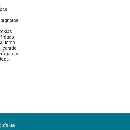
å
 och
ndigheten
ecklas
rfrågas
ulterna
blicerade
Frågan är
ldas,
bbfakta