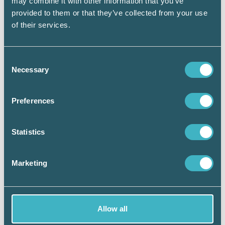
may combine it with other information that you’ve
handelsinstitut.
provided to them or that they’ve collected from your use
of their services.
Motto:
Tillsammans klarar vi allt! Allt
blir roligare tillsammans. Dela med dig
av kunskap, ta emot hjälp och peppa
Consent
varandra!
Necessary
Selection
Preferences
Statistics
Håkan Edvardsson
Journalist
Marketing
Allow all
Dela: