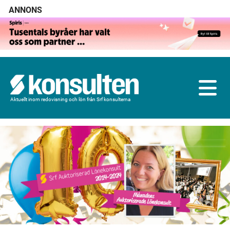
ANNONS
Aktuellt inom redovisning och lön från Srf konsulterna