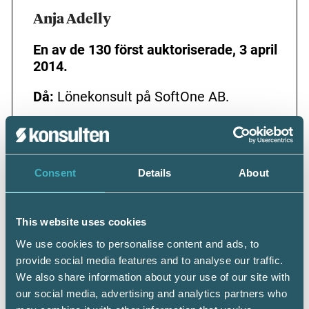
Anja Adelly
En av de 130 först auktoriserade, 3 april
2014.
Då:
Lönekonsult på SoftOne AB.
I dag:
Auktoriserad Lönekonsult.
Interimskonsult och delägare på
HeyPayDay AB som hjälper kunder med
Consent
Details
About
interimslösningar, outsourcing och
rådgivning inom lön och HR.
Utbildning, urval:
Diplomerad
This website uses cookies
löneadministratör,
We use cookies to personalise content and ads, to
Företagsuniversitetet.
provide social media features and to analyse our traffic.
Personaladministration,
We also share information about your use of our site with
Folkuniversitetet. Ekonomiassistent
our social media, advertising and analytics partners who
med löneadministration, Påhlmans