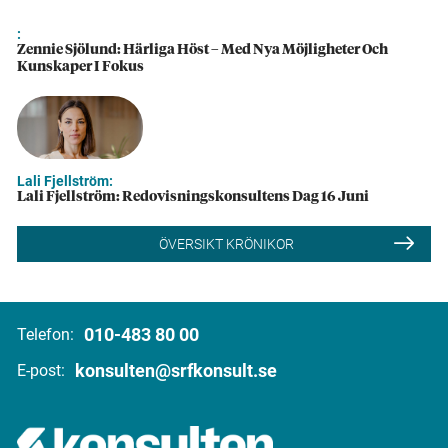
:
Zennie Sjölund: Härliga Höst – Med Nya Möjligheter Och
Kunskaper I Fokus
Lali Fjellström:
Lali Fjellström: Redovisningskonsultens Dag 16 Juni
ÖVERSIKT KRÖNIKOR
010-483 80 00
Telefon:
konsulten@srfkonsult.se
E-post: