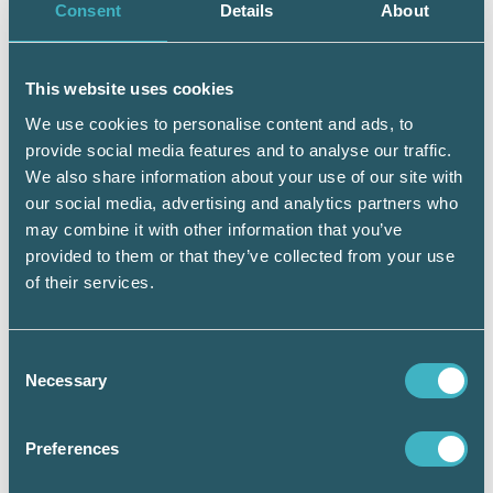
Det är sannolikt ingen innovation om alla
Consent
Details
About
tycker att den är självklar från start. Men tror
du på vad du gör, så kör, bara kör! Den där
This website uses cookies
hårda huden kan med fördel kombineras med
We use cookies to personalise content and ads, to
insikten att:
provide social media features and to analyse our traffic.
We also share information about your use of our site with
our social media, advertising and analytics partners who
5:
Perfektion sällan ger innovation. Inte heller
may combine it with other information that you’ve
att vara för rationell. Effektivitet är bra, men
provided to them or that they’ve collected from your use
innovation sker inte på löpande band. Den
of their services.
händer i mellanrummen, pauserna, under
dödtiden. Därför är det märkligt nog särdeles
Consent
Necessary
effektivt att vara ineffektiv ibland. Den bästa
Selection
vägen mellan och A och B kanske går en
Preferences
kringelikrok via E och Ö. Där i det okända kan
den som är nyfiken och utforskande hitta ideer