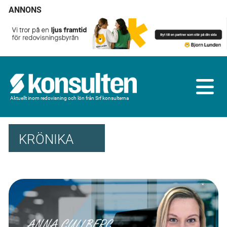
ANNONS
Aktuellt inom redovisning och lön från Srf konsulterna
KRÖNIKA