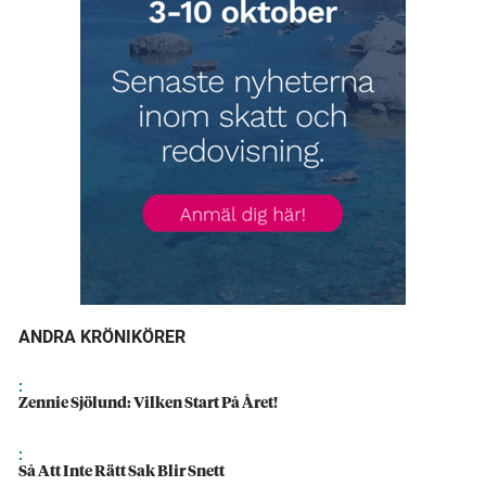
ANDRA KRÖNIKÖRER
:
Zennie Sjölund: Vilken Start På Året!
:
Så Att Inte Rätt Sak Blir Snett