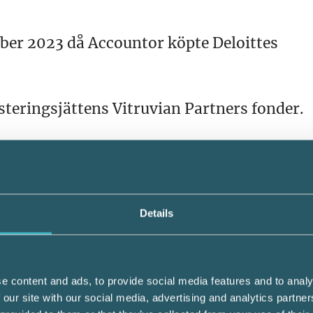
ber 2023 då Accountor köpte Deloittes
steringsjättens Vitruvian Partners fonder.
s tillväxtstrategi:
Läs här >>
aget IK Partners (tidigare Industri Kapital
Details
och lön för 1,6 miljarder. De köpte tidigt 
och Skeppsbron skatt.
e content and ads, to provide social media features and to analy
uvians fonder än den som äger Accountor.
 our site with our social media, advertising and analytics partn