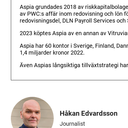
Aspia grundades 2018 av riskkapitalbolaget
av PWC:s affär inom redovisning och lön fö
redovisningsdel, DLN Payroll Services och
2023 köptes Aspia av en annan av Vitruvi
Aspia har 60 kontor i Sverige, Finland, Da
1,4 miljarder kronor 2022.
Även Aspias långsiktiga tillväxtstrategi ha
Håkan Edvardsson
Journalist