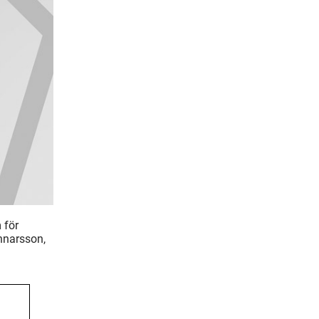
 för
unnarsson,