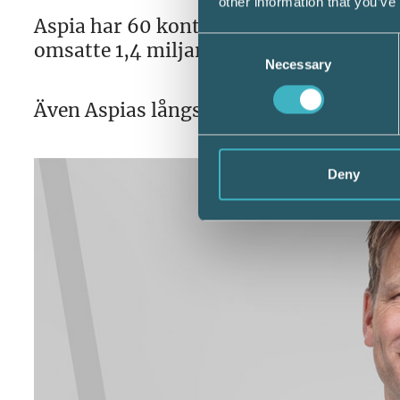
other information that you’ve
Aspia har 60 kontor i Sverige, Finland,
Consent
omsatte 1,4 miljarder kronor 2022.
Necessary
Selection
Även Aspias långsiktiga tillväxtstrateg
Deny