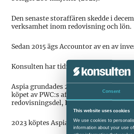
Den senaste storaffären skedde i decem
verksamhet inom redovisning och lön.
Sedan 2015 ägs Accountor av en av inve
Konsulten har tidigare beskrivit bolaget
Aspia grundades 2018 av riskkapitalbol
Consent
köpet av PWC:s affär inom redovisning 
redovisningsdel, DLN Payroll Services 
This website uses cookies
We use cookies to personalis
2023 köptes Aspia av en annan av Vitr
information about your use of