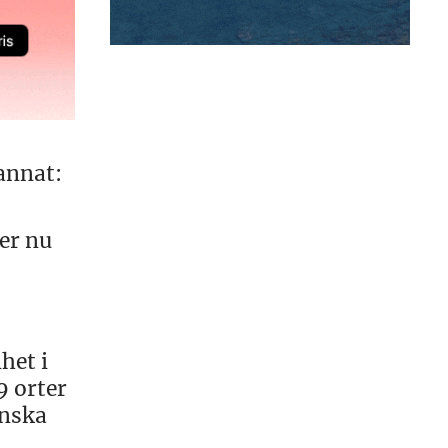
annat:
ger nu
het i
9 orter
enska