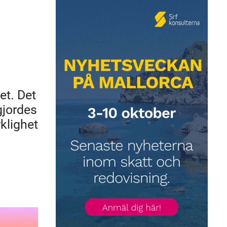
et. Det
gjordes
rklighet