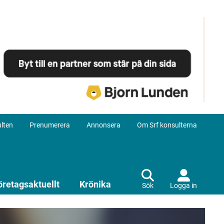
lten
Prenumerera
Annonsera
Om Srf konsulterna
öretagsaktuellt
Krönika
Sök
Logga in