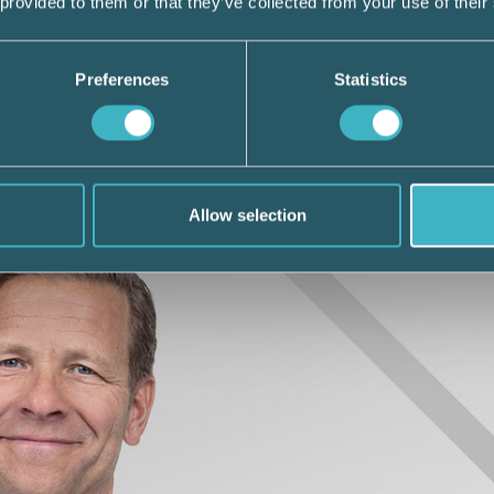
 provided to them or that they’ve collected from your use of their
 Danmark och Oslo. De har 1 300 anställda 
Preferences
Statistics
i har Konsulten tidigare skrivit om:
Läs här
Allow selection