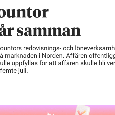
ountor
går samman
ccountors redovisnings- och löneverksamh
 på marknaden i Norden. Affären offentlig
lle uppfyllas för att affären skulle bli ve
emte juli.