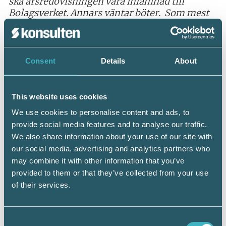
ska årsredovisningen vara inlämnad till
Bolagsverket. Annars väntar böter. Som mest
kan det kosta en förening eller ett privat
aktiebolag 30 000 kronor om årsredovisningen
lämnas in för sent.
Consent
Details
About
This website uses cookies
Ekonomiska Föreningar
We use cookies to personalise content and ads, to
Den nya lagen träffar ekonomiska
provide social media features and to analyse our traffic.
föreningar, bostadsrättsföreningar,
We also share information about your use of our site with
bostadsföreningar, kooperativa
our social media, advertising and analytics partners who
hyresrättsföreningar,
may combine it with other information that you’ve
sambruksföreningar, Europakooperativ.
provided to them or that they’ve collected from your use
of their services.
Årsredovisningsguiden för ekonomisk
förening – bolagsverket.se
Consent