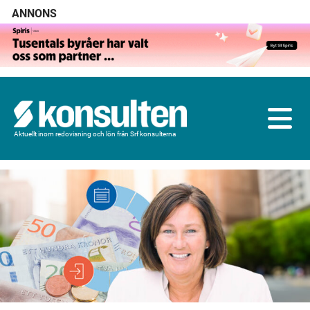
ANNONS
Aktuellt inom redovisning och lön från Srf konsulterna