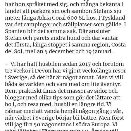
har hon språket med sig, och många bekanta i
landet att parkera sin och sambon Stefans sju
meter långa Adria Coral 600 SL hos. I Tyskland
var det campingar och ställplatser som gällde. I
Spanien blir det samma sak. Där ansluter
Stefan och parets andra hund och där väntar
det första, långa stoppet i samma region, Costa
del Sol, mellan 5 december och 19 januari.
– Vi har haft husbilen sedan 2017 och förutom
tre veckor i Devon har vi gjort veckolånga resor
i Sverige, så det här är något annat. Men vi vill
båda se världen och vara med om lite äventyr.
Rent praktiskt finns det massor av sidor och
bloggar med olika tips som gör det lättare att
bo i, och resa med, husbil en längre tid. Vi
räknar med att vända hemåt någon gång i vår,
när vädret i Sverige börjar bli bättre. Men först
vill jag fira 50 någonstans i södra Europa. Vi