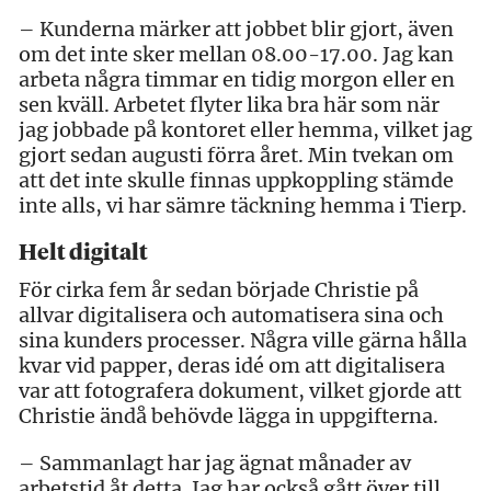
– Kunderna märker att jobbet blir gjort, även
om det inte sker mellan 08.00-17.00. Jag kan
arbeta några timmar en tidig morgon eller en
sen kväll. Arbetet flyter lika bra här som när
jag jobbade på kontoret eller hemma, vilket jag
gjort sedan augusti förra året. Min tvekan om
att det inte skulle finnas uppkoppling stämde
inte alls, vi har sämre täckning hemma i Tierp.
Helt digitalt
För cirka fem år sedan började Christie på
allvar digitalisera och automatisera sina och
sina kunders processer. Några ville gärna hålla
kvar vid papper, deras idé om att digitalisera
var att fotografera dokument, vilket gjorde att
Christie ändå behövde lägga in uppgifterna.
– Sammanlagt har jag ägnat månader av
arbetstid åt detta. Jag har också gått över till