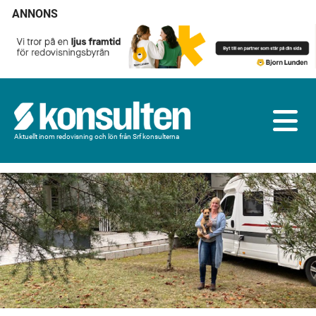
ANNONS
Aktuellt inom redovisning och lön från Srf konsulterna