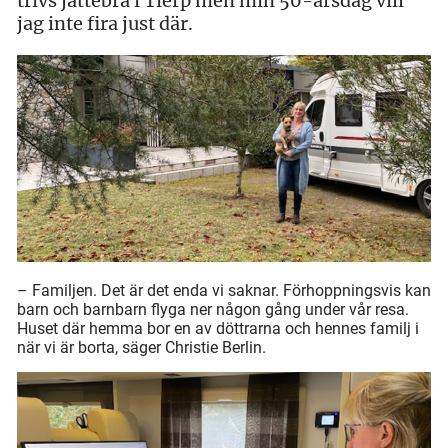
trivs jättebra i Tierp men min 50-årsdag vill
jag inte fira just där.
– Familjen. Det är det enda vi saknar. Förhoppningsvis kan
barn och barnbarn flyga ner någon gång under vår resa.
Huset där hemma bor en av döttrarna och hennes familj i
när vi är borta, säger Christie Berlin.