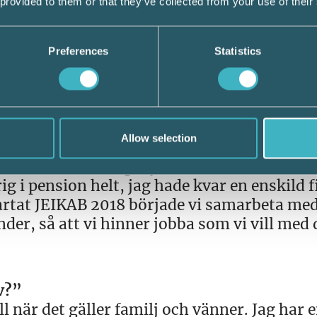
 provided to them or that they’ve collected from your use of their
nsionen?
Preferences
Statistics
 riktigt var färdig med det jag ville göra oc
 att jag inte ville sluta jobba. Det finns j
 har jag till exempel två kunder på Mallorc
maningar.
Allow selection
ver en redovisningsbyrå utanför Stockholm,
rig i pension helt, jag hade kvar en enskild 
tartat JEIKAB 2018 började vi samarbeta me
nder, så att vi hinner jobba som vi vill med
v?”
ill när det gäller familj och vänner. Jag har 