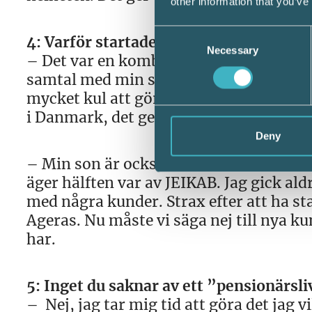
other information that you’ve
Consent
4: Varför startade du ett nytt efter pe
Necessary
Selection
– Det var en kombination av att jag inte
samtal med min son, som fick mig att inse
mycket kul att göra i det här jobbet! Nu
i Danmark, det ger nya, intressanta ut
Deny
– Min son är också i branschen och dri
äger hälften var av JEIKAB. Jag gick ald
med några kunder. Strax efter att ha s
Ageras. Nu måste vi säga nej till nya ku
har.
5: Inget du saknar av ett ”pensionärsli
– Nej, jag tar mig tid att göra det jag v