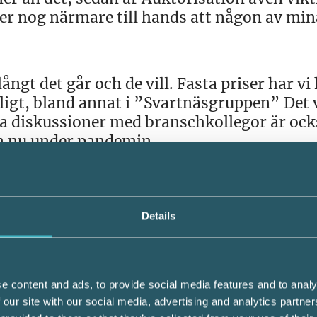
ger nog närmare till hands att någon av min
ångt det går och de vill. Fasta priser har vi 
ivligt, bland annat i ”Svartnäsgruppen” Det 
a diskussioner med branschkollegor är ock
n nu under pandemin.
 för sina verksamheter och att träffa alla
Details
na. Deras utbildningar är verkligen de bäst
ar jag velat hjälpa mina kunder att utveckla
e content and ads, to provide social media features and to analy
som också gör det lilla extra, tänker till på
 our site with our social media, advertising and analytics partn
.