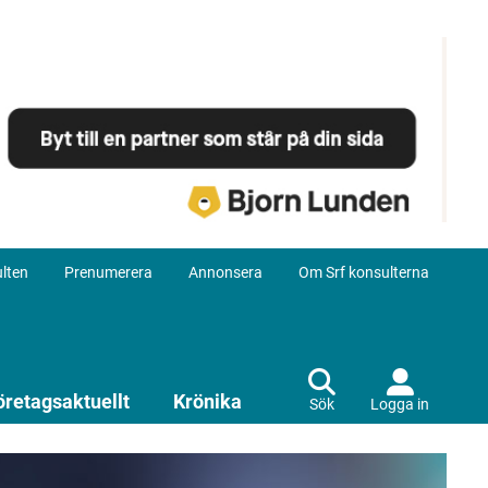
lten
Prenumerera
Annonsera
Om Srf konsulterna
öretagsaktuellt
Krönika
Sök
Logga in