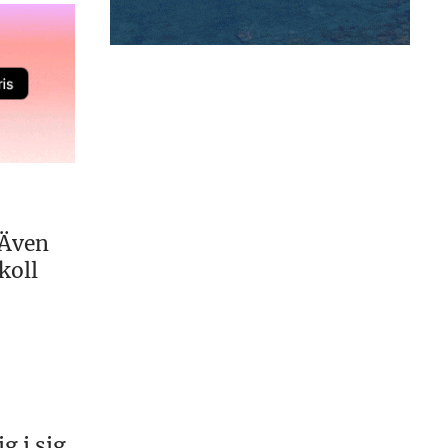
 Även
koll
 i sig.