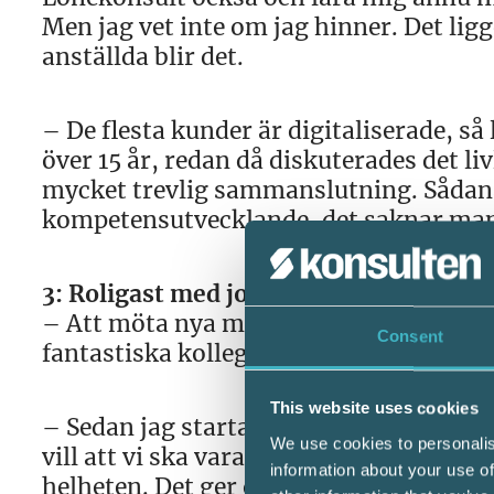
Men jag vet inte om jag hinner. Det lig
anställda blir det.
– De flesta kunder är digitaliserade, så l
över 15 år, redan då diskuterades det l
mycket trevlig sammanslutning. Sådan
kompetensutvecklande, det saknar ma
3: Roligast med jobbet?
– Att möta nya människor med nya idéer
Consent
fantastiska kollegor inom Srf konsulter
This website uses cookies
– Sedan jag startade i branschen 1984 h
We use cookies to personalis
vill att vi ska vara en samarbetspartner 
information about your use of
helheten. Det ger också mycket tillbaka