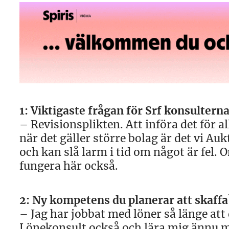
1: Viktigaste frågan för Srf konsultern
– Revisionsplikten. Att införa det för a
när det gäller större bolag är det vi A
och kan slå larm i tid om något är fel.
fungera här också.
2: Ny kompetens du planerar att skaffa
– Jag har jobbat med löner så länge att 
Lönekonsult också och lära mig ännu mer