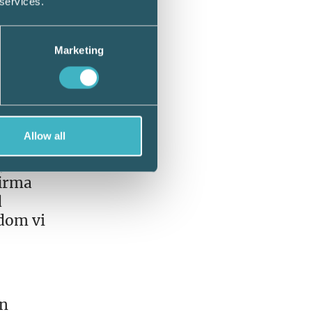
 services.
Marketing
h
u så
a och en
Allow all
 vi
firma
d
 dom vi
en