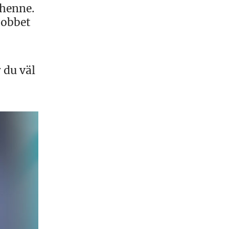
 henne.
jobbet
 du väl