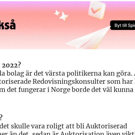
a 2022?
lla bolag är det värsta politikerna kan göra.
uktoriserade Redovisningskonsulter som har 
 Om det fungerar i Norge borde det väl kunna
?
det skulle vara roligt att bli Auktoriserad
 än det, sedan är Auktorisation även viktig