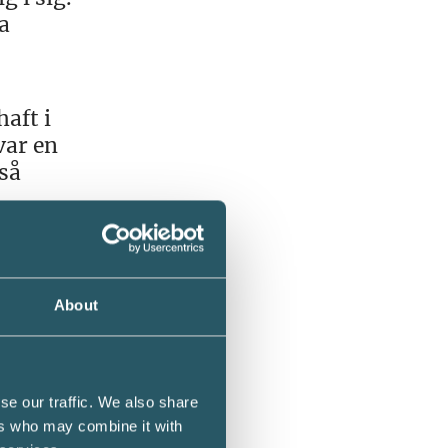
a
haft i
var en
så
About
a.
s. Jag
se our traffic. We also share
ers who may combine it with