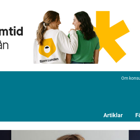
Om konsu
Artiklar
F