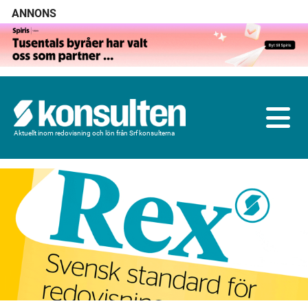
ANNONS
Aktuellt inom redovisning och lön från Srf konsulterna