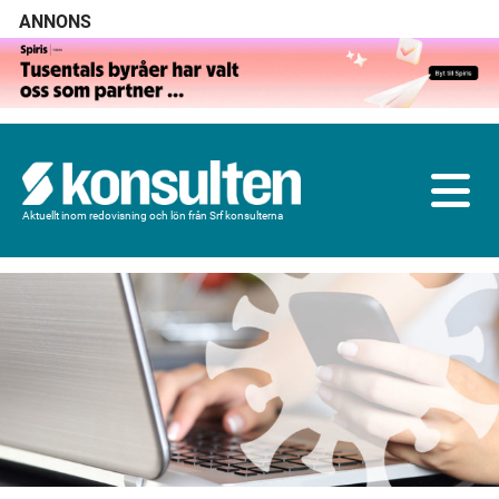
ANNONS
Aktuellt inom redovisning och lön från Srf konsulterna