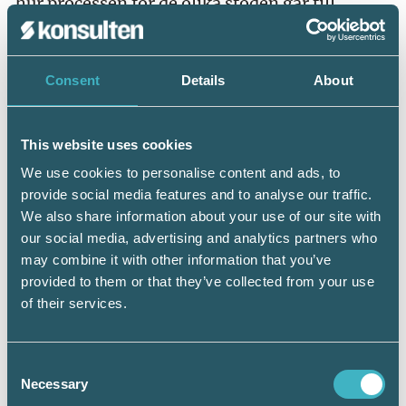
hur processen för de olika stöden går till.
Även efter att villkoren för att få det aktuella
stödet har uppfyllts kan det uppstå frågor om i
Consent
Details
About
vilken period stödet ska redovisas. Srf
konsulternas redovisningsgrupp har tagit fram
en
lista med frågor och svar
avseende
redovisning av stöd kopplade till corona i
This website uses cookies
årsredovisningar som upprättas enligt K2 eller
We use cookies to personalise content and ads, to
K3. Förutom listan med frågor och svar finns
provide social media features and to analyse our traffic.
en inledning med vissa förutsättningar och ett
We also share information about your use of our site with
teoretiskt resonemang med hänvisningar till
our social media, advertising and analytics partners who
redovisningsreglerna.
may combine it with other information that you’ve
provided to them or that they’ve collected from your use
Vår förhoppning är att dessa vägledningar ska
of their services.
ge ett bra stöd till de bedömningar som
behöver göras i varje enskilt företag.
Consent
Necessary
Selection