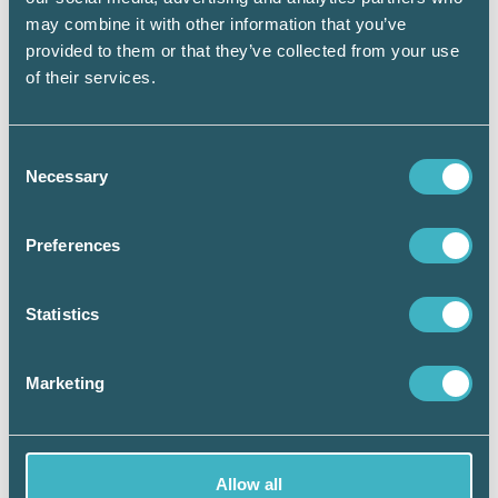
may combine it with other information that you’ve
provided to them or that they’ve collected from your use
of their services.
Consent
Necessary
Selection
00:00
00:36
Preferences
Vill du veta mer
?
Här kan du läsa se hela
programmet och anmäla dig.
Statistics
Marketing
Therese Slettengren
Allow all