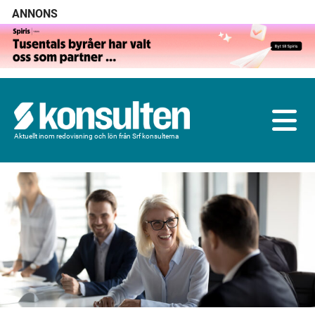
ANNONS
Aktuellt inom redovisning och lön från Srf konsulterna