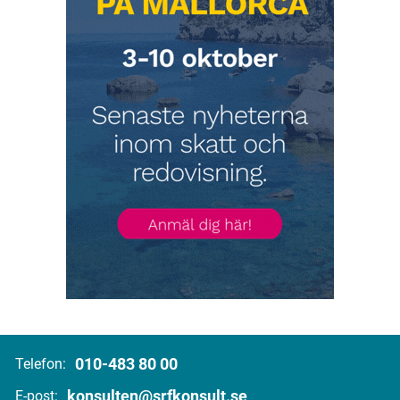
010-483 80 00
Telefon:
konsulten@srfkonsult.se
E-post: