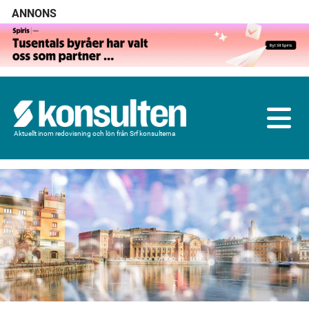
ANNONS
Aktuellt inom redovisning och lön från Srf konsulterna