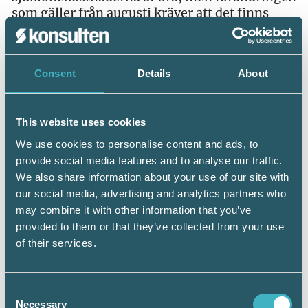
som gäller från augusti kräver att det finns
tydliga instruktioner snarast möjligt om det
exempelvis behövs systemstöd, säger hon.
Många av de stödåtgärder som har införts är
Consent
Details
About
riktade mot de som har anställda.
– En av svårigheterna för de mindre företagen
This website uses cookies
är att få koll på vad de är berättigade till, och
We use cookies to personalise content and ads, to
det kan även göra att de inte tar del av de stöd
provide social media features and to analyse our traffic.
som är möjliga, varnar Zennie Sjölund.
We also share information about your use of our site with
our social media, advertising and analytics partners who
Vilka utmaningar har
may combine it with other information that you’ve
redovisningskonsulterna och lönekonsulterna
med å
tg
ä
rdspaketen?
provided to them or that they’ve collected from your use
– Många av åtgärderna införs snabbt och är
of their services.
inte genomarbetade. Det gör att det finns
luckor i regelverken, som till exempel kring
korttidsarbete. Att då veta hur detta ska
Consent
Necessary
hanteras är många gånger en omöjlig uppgift
Selection