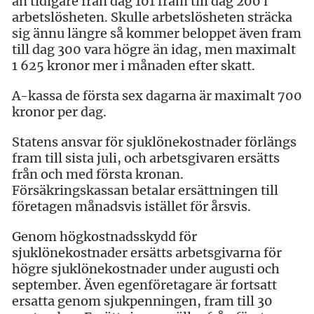
än tidigare från dag 101 fram till dag 200 i
arbetslösheten. Skulle arbetslösheten sträcka
sig ännu längre så kommer beloppet även fram
till dag 300 vara högre än idag, men maximalt
1 625 kronor mer i månaden efter skatt.
A-kassa de första sex dagarna är maximalt 700
kronor per dag.
Statens ansvar för sjuklönekostnader förlängs
fram till sista juli, och arbetsgivaren ersätts
från och med första kronan.
Försäkringskassan betalar ersättningen till
företagen månadsvis istället för årsvis.
Genom högkostnadsskydd för
sjuklönekostnader ersätts arbetsgivarna för
högre sjuklönekostnader under augusti och
september. Även egenföretagare är fortsatt
ersatta genom sjukpenningen, fram till 30