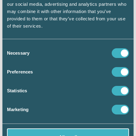
our social media, advertising and analytics partners who
Revisorn som gör karriär som
may combine it with other information that you’ve
redovisningskonsult – Tidningen
provided to them or that they’ve collected from your use
Konsulten
of their services.
Redovisningsbyrå, fastighetsmäklare
och juridisk rådgivning | Ludvig & Co
Consent
Auktoriserad Redovisnings- och
Necessary
Selection
lönebyrå med rådgivning | Accountor
Sverige
Preferences
Hem – Karriärföretagen
(karriarforetagen.se)
Statistics
Marketing
Håkan Edvardsson