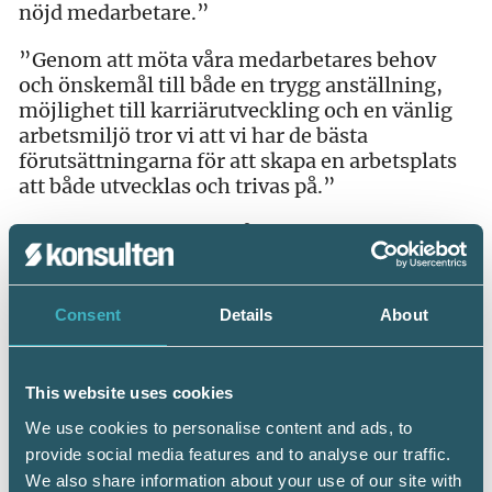
nöjd medarbetare.”
”Genom att möta våra medarbetares behov
och önskemål till både en trygg anställning,
möjlighet till karriärutveckling och en vänlig
arbetsmiljö tror vi att vi har de bästa
förutsättningarna för att skapa en arbetsplats
att både utvecklas och trivas på.”
Man understryker också att värdeorden
verkligen är centrala. De är respekt, tillit, mod
och framtid.
Consent
Details
About
This website uses cookies
Läs mer:
We use cookies to personalise content and ads, to
Lockande medlemsföretag prisade –
provide social media features and to analyse our traffic.
Tidningen Konsulten
We also share information about your use of our site with