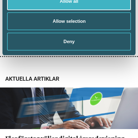
Allow all
Journalist
Allow selection
Dela:
Deny
AKTUELLA ARTIKLAR