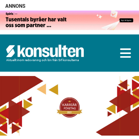
ANNONS
Aktuellt inom redovisning och lön från Srf konsulterna