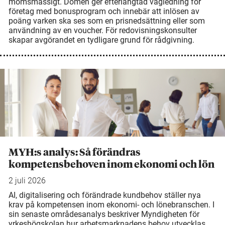
momsmässigt. Domen ger efterlängtad vägledning för
företag med bonusprogram och innebär att inlösen av
poäng varken ska ses som en prisnedsättning eller som
användning av en voucher. För redovisningskonsulter
skapar avgörandet en tydligare grund för rådgivning.
MYH:s analys: Så förändras
kompetensbehoven inom ekonomi och lön
2 juli 2026
AI, digitalisering och förändrade kundbehov ställer nya
krav på kompetensen inom ekonomi- och lönebranschen. I
sin senaste områdesanalys beskriver Myndigheten för
yrkeshögskolan hur arbetsmarknadens behov utvecklas