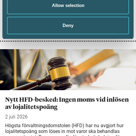
Digital inlämning av årsredovisningar fortsätter att öka.
Allow selection
Under juni 2026 sattes ett nytt rekord när 101 126 företag
lämnade in sin årsredovisning digitalt – första gången
antalet överstiger 100 000 under en månad. Samtidigt
Deny
visar ny statistik från Bolagsverket att digital inlämning
ger färre kompletteringar och snabbare handläggning.
Nytt HFD-besked: Ingen moms vid inlösen
av lojalitetspoäng
2 juli 2026
Högsta förvaltningsdomstolen (HFD) har nu avgjort hur
lojalitetspoäng som löses in mot varor ska behandlas