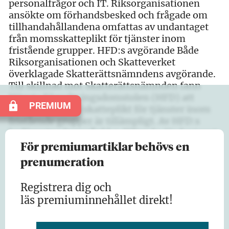
personalfrågor och IT. Riksorganisationen
ansökte om förhandsbesked och frågade om
tillhandahållandena omfattas av undantaget
från momsskatteplikt för tjänster inom
fristående grupper. HFD:s avgörande Både
Riksorganisationen och Skatteverket
överklagade Skatterättsnämndens avgörande.
Till skillnad mot Skatterättsnämnden fann
Högsta Förvaltningsdomstolen (HFD) att
PREMIUM
undantaget från skatteplikt för tjänster inom
fristående grupper är tillämpligt. Av HFD:s
bedömning framgår bl.a. följande. Undantaget
från momsskatteplikt för tjänster…
För premiumartiklar behövs en
prenumeration
Registrera dig och
läs premiuminnehållet direkt!