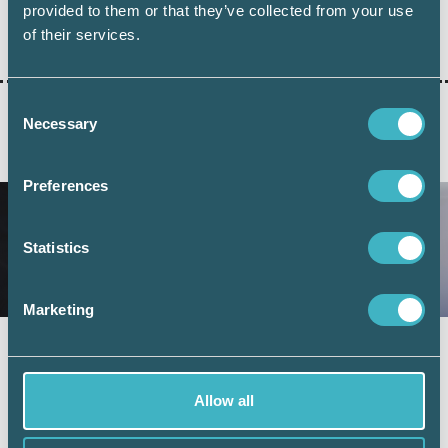
provided to them or that they’ve collected from your use
Dela:
of their services.
Consent
Necessary
Selection
AKTUELLA ARTIKLAR
Preferences
Statistics
Marketing
Fler företag väljer digital årsredovisning –
redovisningskonsulterna bidrar till
utvecklingen
Allow all
6 juli 2026