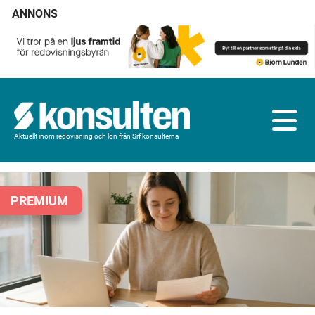
ANNONS
Aktuellt inom redovisning och lön från Srf konsulterna
PREMIUM