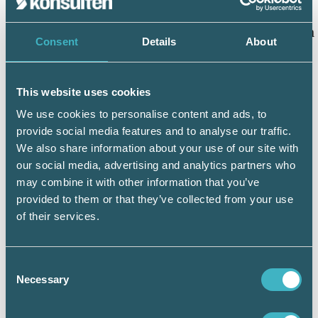
”att-satser” var tydlig med vad det är du vill.
Om du vill att Srf konsulterna ska tycka, tänka
Consent
Details
About
eller åstadkomma något, var då tydlig med
vad det är så att alla förstår vad det är du vill
att de ska ta ställning till.
This website uses cookies
We use cookies to personalise content and ads, to
provide social media features and to analyse our traffic.
Katarina Klingspor
We also share information about your use of our site with
Förbundsordförande
our social media, advertising and analytics partners who
may combine it with other information that you’ve
Frans Blom
provided to them or that they’ve collected from your use
vice förbundsordförande
of their services.
Consent
Stoppdatum för motioner till årets
Necessary
Selection
kongress: