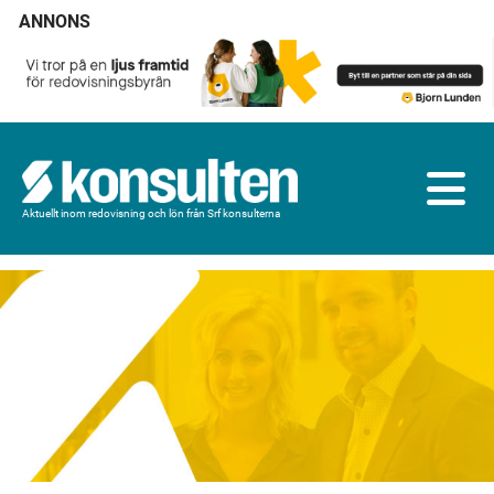
ANNONS
Aktuellt inom redovisning och lön från Srf konsulterna