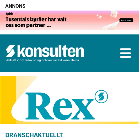
ANNONS
Aktuellt inom redovisning och lön från Srf konsulterna
BRANSCHAKTUELLT