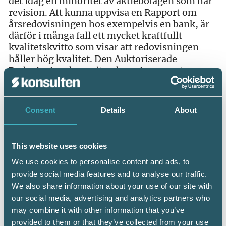
det idag en minoritet av aktiebolagen som har
revision. Att kunna uppvisa en Rapport om
årsredovisningen hos exempelvis en bank, är
därför i många fall ett mycket kraftfullt
kvalitetskvitto som visar att redovisningen
håller hög kvalitet. Den Auktoriserade
Redovisningskonsulten kan via rapporten
skapa högt förtroende för kundföretaget och
dess redovisning hos företagets olika
intressenter.
Consent
Details
About
Som Auktoriserad Redovisningskonsult bör du
därför alltid då det är möjligt, upprätta en
This website uses cookies
Rapport om årsredovisningen och bifoga den
så att företagets intressenter får tillgång till ett
We use cookies to personalise content and ads, to
modernt kvalitetskvitto. En Rapport om års-
provide social media features and to analyse our traffic.
redovisningen kan lämnas från och med 1
We also share information about your use of our site with
januari 2018 avseende årsbokslut och
our social media, advertising and analytics partners who
årsredovisningar som har upprättats under
may combine it with other information that you’ve
2017. Därmed förmedlar du också ökad
provided to them or that they’ve collected from your use