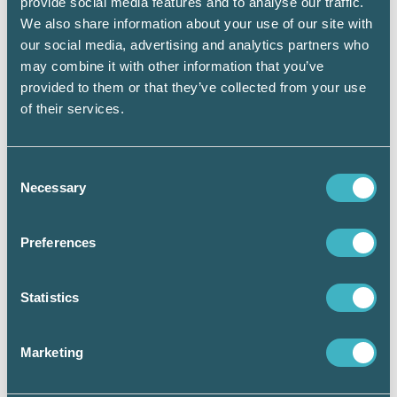
provide social media features and to analyse our traffic.
”Auktorisationen visar att vi är
We also share information about your use of our site with
professionella”
our social media, advertising and analytics partners who
Nominerad Årets Srf Auktoriserade
may combine it with other information that you’ve
Lönekonsult, Josefin Svensson:
provided to them or that they’ve collected from your use
”Auktorisation är ett bevis på
of their services.
kompetens”
Nominerad Årets Srf Auktoriserade
Consent
Necessary
Lönekonsult, Madeleine Isaksson:
Selection
”Auktorisation ger trygghet till våra
kunder”
Preferences
Nominerad Årets Srf Auktoriserade
Redovisningskonsult, Sandra Böhmfeld:
Statistics
”Auktorisation skapar förtroende”
Marketing
Nominerad Årets Srf Auktoriserade
Redovisningskonsult, Per Sandén: ”Inget