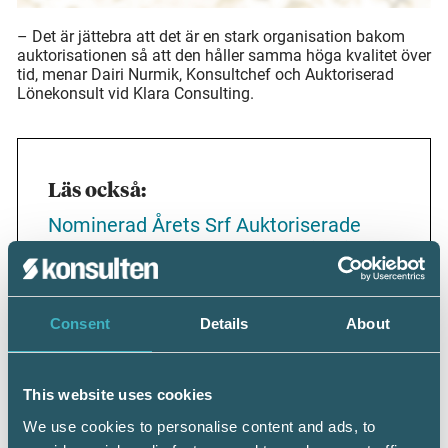
– Det är jättebra att det är en stark organisation bakom
auktorisationen så att den håller samma höga kvalitet över
tid, menar Dairi Nurmik, Konsultchef och Auktoriserad
Lönekonsult vid Klara Consulting.
Läs också:
Nominerad Årets Srf Auktoriserade
Verksamhet, Amesto: ”Auktorisation är
en kvalitetsstämpel”
Nominerad Årets Srf Auktoriserade
Consent
Details
About
Verksamhet, Azets: ”Auktorisation
säkerställer kompetens”
This website uses cookies
Nominerad Årets Srf Auktoriserade
We use cookies to personalise content and ads, to
Verksamhet, 8082 Ekonomi: