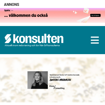
ANNONS
Aktuellt inom redovisning och lön från Srf konsulterna