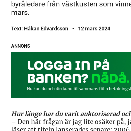
byråledare från västkusten som vinner
mars.
Text: Håkan Edvardsson
•
12 mars 2024
ANNONS
Hur länge har du varit auktoriserad och
– Den här frågan är jag lite osäker på, 
läser att titeln lanserades senare: 2006.