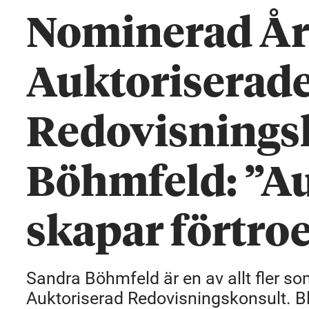
Nominerad Åre
Auktoriserad
Redovisnings
Böhmfeld: ”Au
skapar förtro
Sandra Böhmfeld är en av allt fler s
Auktoriserad Redovisningskonsult. Bl