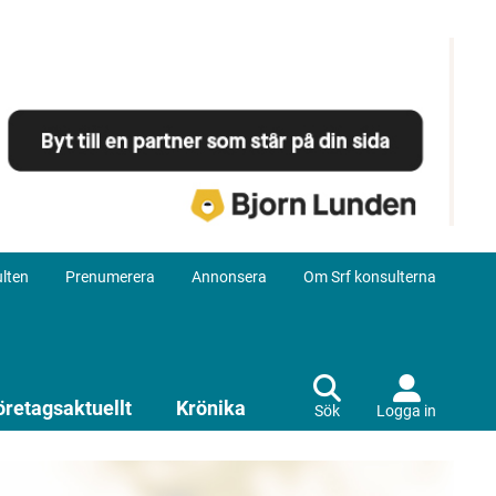
lten
Prenumerera
Annonsera
Om Srf konsulterna
öretagsaktuellt
Krönika
Sök
Logga in