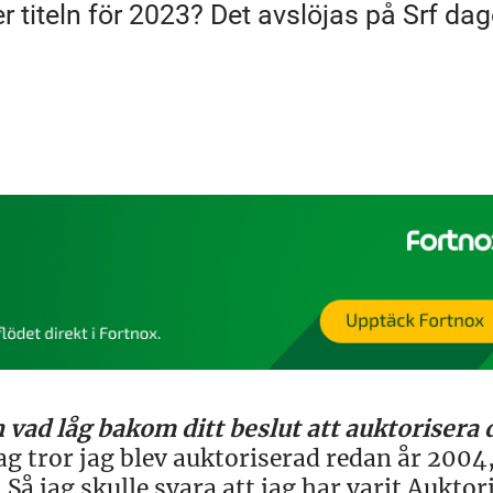
 titeln för 2023? Det avslöjas på Srf da
 vad låg bakom ditt beslut att auktorisera 
jag tror jag blev auktoriserad redan år 200
 Så jag skulle svara att jag har varit Auktor