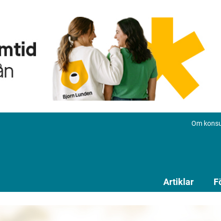
Om konsu
Artiklar
F