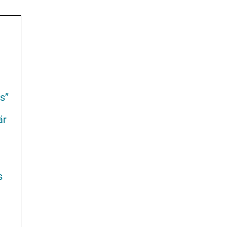
s”
är
s