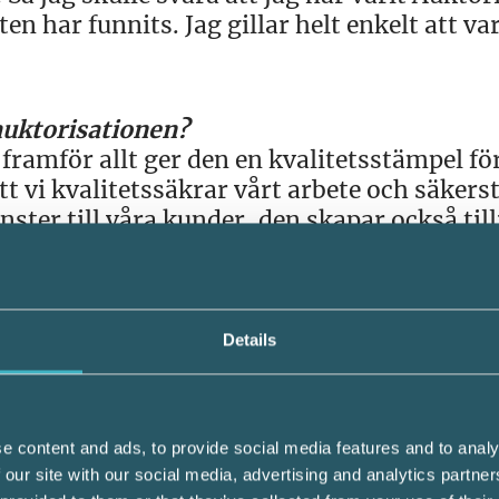
 har funnits. Jag gillar helt enkelt att var
 auktorisationen?
framför allt ger den en kvalitetsstämpel fö
t vi kvalitetssäkrar vårt arbete och säkerst
nster till våra kunder, den skapar också till
Details
våra kunder att nå sina mål. Det är både rol
lnad genom att hjälpa företag att hantera si
igt se hur mina insatser är med och bidrar 
e content and ads, to provide social media features and to analy
 our site with our social media, advertising and analytics partn