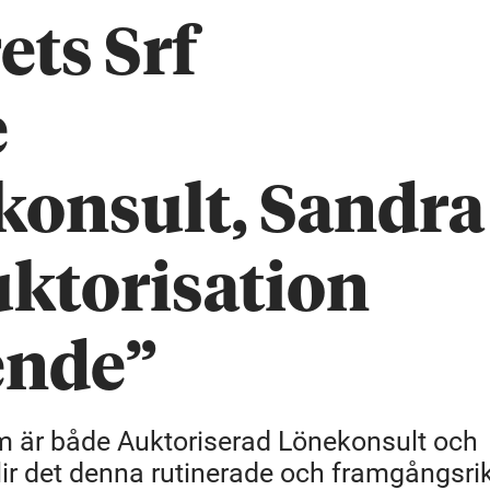
ts Srf
e
konsult, Sandra
ktorisation
ende”
om är både Auktoriserad Lönekonsult och
ir det denna rutinerade och framgångsri