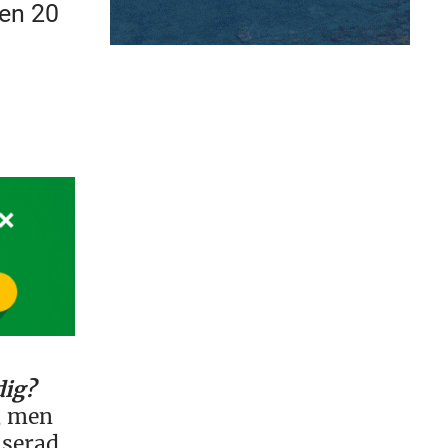
gen 20
dig?
4, men
iserad