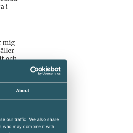
a i
r mig
äller
it och
About
igt och
n
till
se our traffic. We also share
ers who may combine it with