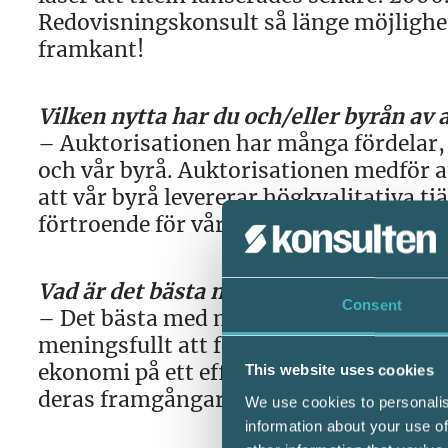
Redovisningskonsult så länge möjligheten
framkant!
Vilken nytta har du och/eller byrån av
– Auktorisationen har många fördelar, 
och vår byrå. Auktorisationen medför at
att vår byrå levererar högkvalitativa tjä
förtroende för våra kunder.
Vad är det bästa med jobbet?
Consent
– Det bästa med mitt jobb är att hjälpa 
meningsfullt att få göra en verklig skil
ekonomi på ett effektivt sätt och samtid
This website uses cookies
deras framgångar
We use cookies to personalis
information about your use of