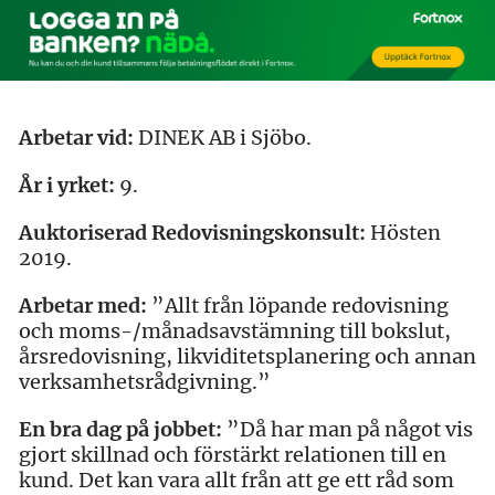
Arbetar vid:
DINEK AB i Sjöbo.
År i yrket:
9.
Auktoriserad Redovisningskonsult:
Hösten
2019.
Arbetar med:
”Allt från löpande redovisning
och moms-/månadsavstämning till bokslut,
årsredovisning, likviditetsplanering och annan
verksamhetsrådgivning.”
En bra dag på jobbet:
”Då har man på något vis
gjort skillnad och förstärkt relationen till en
kund. Det kan vara allt från att ge ett råd som