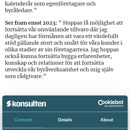
kalenderår som egenföretagare och
byråledare.”
Ser fram emot 2023:
” Hoppas få möjlighet att
fortsätta vår omväxlande tillvaro där jag
dagligen har förmånen att vara ett värdefullt
stöd gällande stort och smått för våra kunder i
olika stadier av sin företagarresa. Jag hoppas
också kunna fortsätta bygga erfarenheter,
kunskap och relationer för att fortsätta
utveckla vår byråverksamhet och mig själv
som rådgivare.”
Vill du delta på Srf dagen den 15 mars?
Eventet
är fullbokat på plats, men du kan delta på
distans (sista anmälningsdag 14 mars).
Du
Consent
Details
About
bokar dig till Srf dagen på distans här >>