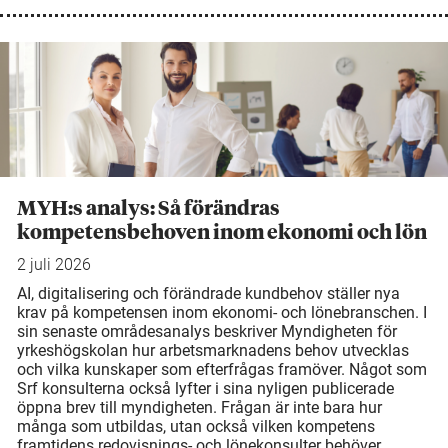
MYH:s analys: Så förändras
kompetensbehoven inom ekonomi och lön
2 juli 2026
AI, digitalisering och förändrade kundbehov ställer nya
krav på kompetensen inom ekonomi- och lönebranschen. I
sin senaste områdesanalys beskriver Myndigheten för
yrkeshögskolan hur arbetsmarknadens behov utvecklas
och vilka kunskaper som efterfrågas framöver. Något som
Srf konsulterna också lyfter i sina nyligen publicerade
öppna brev till myndigheten. Frågan är inte bara hur
många som utbildas, utan också vilken kompetens
framtidens redovisnings- och lönekonsulter behöver.