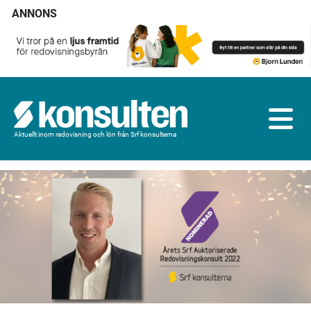
ANNONS
Aktuellt inom redovisning och lön från Srf konsulterna