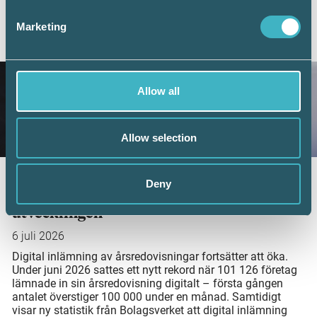
Marketing
AKTUELLA ARTIKLAR
Allow all
Allow selection
Fler företag väljer digital årsredovisning –
Deny
redovisningskonsulterna bidrar till
utvecklingen
6 juli 2026
Digital inlämning av årsredovisningar fortsätter att öka.
Under juni 2026 sattes ett nytt rekord när 101 126 företag
lämnade in sin årsredovisning digitalt – första gången
antalet överstiger 100 000 under en månad. Samtidigt
visar ny statistik från Bolagsverket att digital inlämning